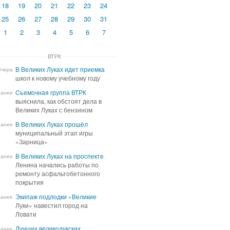
18
19
20
21
22
23
24
25
26
27
28
29
30
31
1
2
3
4
5
6
7
ВТРК
В Великих Луках идет приемка
В Великих Луках идет приемка
Вчера
школ к новому учебному году
школ к новому учебному году
Cъемочная группа ВТРК
Cъемочная группа ВТРК
ранее
выяснила, как обстоят дела в
выяснила, как обстоят дела в
Великих Луках с бензином
Великих Луках с бензином
В Великих Луках прошёл
В Великих Луках прошёл
ранее
муниципальный этап игры
муниципальный этап игры
«Зарница»
«Зарница»
В Великих Луках на проспекте
В Великих Луках на проспекте
ранее
Ленина начались работы по
Ленина начались работы по
ремонту асфальтобетонного
ремонту асфальтобетонного
покрытия
покрытия
Экипаж подлодки «Великие
Экипаж подлодки «Великие
ранее
Луки» навестил город на
Луки» навестил город на
Ловати
Ловати
Лучших великолукских
Лучших великолукских
ранее