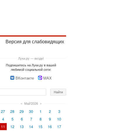
Версия для слабовидящих
Луки.ру — везде!
Подпишитесь на Луки.ру в вашей
любимой социальной сети:
ВКонтакте
MAX
◄
Май'2026
►
27
28
29
30
1
2
3
4
5
6
7
8
9
10
11
12
13
14
15
16
17