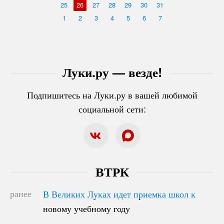
25
26
27
28
29
30
31
1
2
3
4
5
6
7
Луки.ру — везде!
Подпишитесь на Луки.ру в вашей любимой
социальной сети:
ВТРК
ранее
В Великих Луках идет приемка школ к
В Великих Луках идет приемка школ к
новому учебному году
новому учебному году