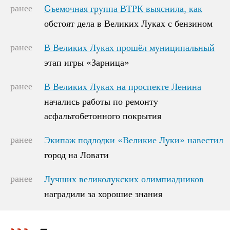
ранее
Cъемочная группа ВТРК выяснила, как
Cъемочная группа ВТРК выяснила, как
обстоят дела в Великих Луках с бензином
обстоят дела в Великих Луках с бензином
ранее
В Великих Луках прошёл муниципальный
В Великих Луках прошёл муниципальный
этап игры «Зарница»
этап игры «Зарница»
ранее
В Великих Луках на проспекте Ленина
В Великих Луках на проспекте Ленина
начались работы по ремонту
начались работы по ремонту
асфальтобетонного покрытия
асфальтобетонного покрытия
ранее
Экипаж подлодки «Великие Луки» навестил
Экипаж подлодки «Великие Луки» навестил
город на Ловати
город на Ловати
ранее
Лучших великолукских олимпиадников
Лучших великолукских олимпиадников
наградили за хорошие знания
наградили за хорошие знания