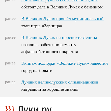
обстоят дела в Великих Луках с бензином
обстоят дела в Великих Луках с бензином
ранее
В Великих Луках прошёл муниципальный
В Великих Луках прошёл муниципальный
этап игры «Зарница»
этап игры «Зарница»
ранее
В Великих Луках на проспекте Ленина
В Великих Луках на проспекте Ленина
начались работы по ремонту
начались работы по ремонту
асфальтобетонного покрытия
асфальтобетонного покрытия
ранее
Экипаж подлодки «Великие Луки» навестил
Экипаж подлодки «Великие Луки» навестил
город на Ловати
город на Ловати
ранее
Лучших великолукских олимпиадников
Лучших великолукских олимпиадников
наградили за хорошие знания
наградили за хорошие знания