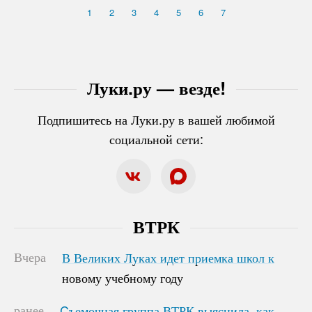
1
2
3
4
5
6
7
Луки.ру — везде!
Подпишитесь на Луки.ру в вашей любимой
социальной сети:
ВТРК
Вчера
В Великих Луках идет приемка школ к
В Великих Луках идет приемка школ к
новому учебному году
новому учебному году
ранее
Cъемочная группа ВТРК выяснила, как
Cъемочная группа ВТРК выяснила, как