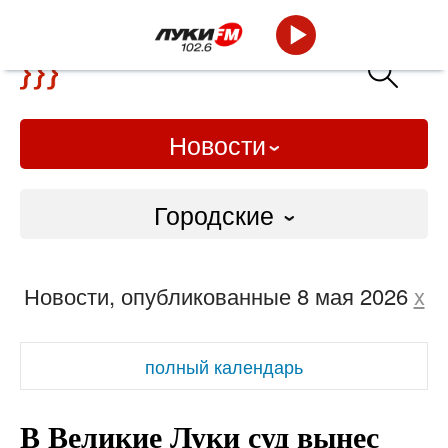
Новости
Городские
Городские
Новости, опубликованные 8 мая 2026
x
Слово Дело
Народные
полный календарь
ВТРК
В Великие Луки суд вынес