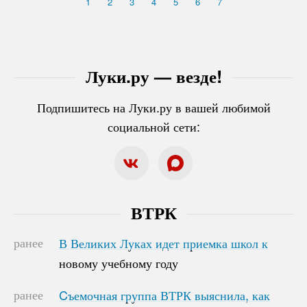
1
2
3
4
5
6
7
Луки.ру — везде!
Подпишитесь на Луки.ру в вашей любимой
социальной сети:
ВТРК
ранее
В Великих Луках идет приемка школ к
В Великих Луках идет приемка школ к
новому учебному году
новому учебному году
ранее
Cъемочная группа ВТРК выяснила, как
Cъемочная группа ВТРК выяснила, как