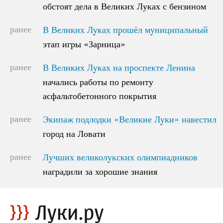
обстоят дела в Великих Луках с бензином
обстоят дела в Великих Луках с бензином
ранее
В Великих Луках прошёл муниципальный
В Великих Луках прошёл муниципальный
этап игры «Зарница»
этап игры «Зарница»
ранее
В Великих Луках на проспекте Ленина
В Великих Луках на проспекте Ленина
начались работы по ремонту
начались работы по ремонту
асфальтобетонного покрытия
асфальтобетонного покрытия
ранее
Экипаж подлодки «Великие Луки» навестил
Экипаж подлодки «Великие Луки» навестил
город на Ловати
город на Ловати
ранее
Лучших великолукских олимпиадников
Лучших великолукских олимпиадников
наградили за хорошие знания
наградили за хорошие знания