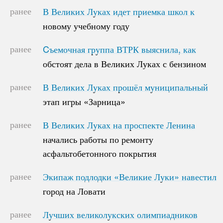
ранее
В Великих Луках идет приемка школ к
В Великих Луках идет приемка школ к
новому учебному году
новому учебному году
ранее
Cъемочная группа ВТРК выяснила, как
Cъемочная группа ВТРК выяснила, как
обстоят дела в Великих Луках с бензином
обстоят дела в Великих Луках с бензином
ранее
В Великих Луках прошёл муниципальный
В Великих Луках прошёл муниципальный
этап игры «Зарница»
этап игры «Зарница»
ранее
В Великих Луках на проспекте Ленина
В Великих Луках на проспекте Ленина
начались работы по ремонту
начались работы по ремонту
асфальтобетонного покрытия
асфальтобетонного покрытия
ранее
Экипаж подлодки «Великие Луки» навестил
Экипаж подлодки «Великие Луки» навестил
город на Ловати
город на Ловати
ранее
Лучших великолукских олимпиадников
Лучших великолукских олимпиадников