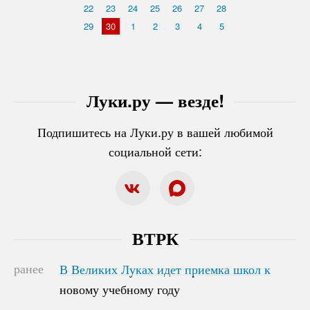
22
23
24
25
26
27
28
29
30
1
2
3
4
5
Луки.ру — везде!
Подпишитесь на Луки.ру в вашей любимой
социальной сети:
ВТРК
ранее
В Великих Луках идет приемка школ к
В Великих Луках идет приемка школ к
новому учебному году
новому учебному году