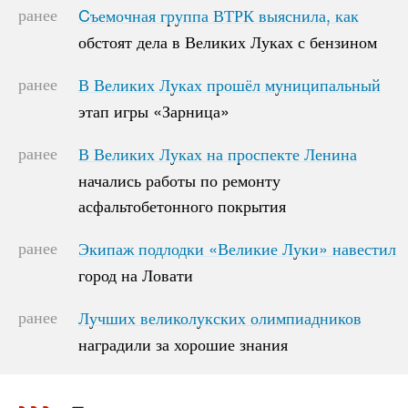
ранее
Cъемочная группа ВТРК выяснила, как
Cъемочная группа ВТРК выяснила, как
обстоят дела в Великих Луках с бензином
обстоят дела в Великих Луках с бензином
ранее
В Великих Луках прошёл муниципальный
В Великих Луках прошёл муниципальный
этап игры «Зарница»
этап игры «Зарница»
ранее
В Великих Луках на проспекте Ленина
В Великих Луках на проспекте Ленина
начались работы по ремонту
начались работы по ремонту
асфальтобетонного покрытия
асфальтобетонного покрытия
ранее
Экипаж подлодки «Великие Луки» навестил
Экипаж подлодки «Великие Луки» навестил
город на Ловати
город на Ловати
ранее
Лучших великолукских олимпиадников
Лучших великолукских олимпиадников
наградили за хорошие знания
наградили за хорошие знания