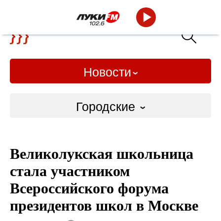
Новости
Городские
Городские
Великолукская школьница
Слово Дело
стала участником
Народные
Всероссийского форума
президентов школ в Москве
ВТРК