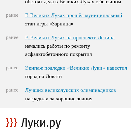
обстоят дела в Великих Луках с бензином
обстоят дела в Великих Луках с бензином
ранее
В Великих Луках прошёл муниципальный
В Великих Луках прошёл муниципальный
этап игры «Зарница»
этап игры «Зарница»
ранее
В Великих Луках на проспекте Ленина
В Великих Луках на проспекте Ленина
начались работы по ремонту
начались работы по ремонту
асфальтобетонного покрытия
асфальтобетонного покрытия
ранее
Экипаж подлодки «Великие Луки» навестил
Экипаж подлодки «Великие Луки» навестил
город на Ловати
город на Ловати
ранее
Лучших великолукских олимпиадников
Лучших великолукских олимпиадников
наградили за хорошие знания
наградили за хорошие знания