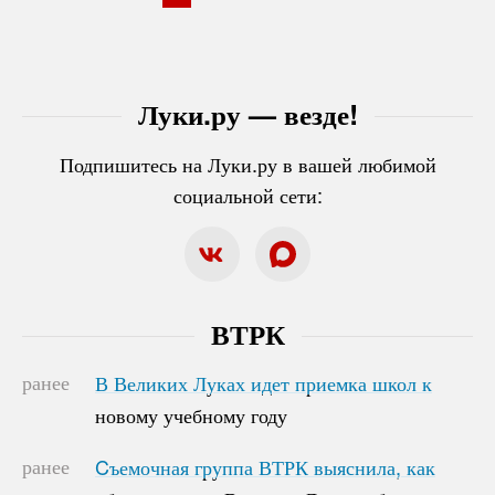
Луки.ру — везде!
Подпишитесь на Луки.ру в вашей любимой
социальной сети:
ВТРК
ранее
В Великих Луках идет приемка школ к
В Великих Луках идет приемка школ к
новому учебному году
новому учебному году
ранее
Cъемочная группа ВТРК выяснила, как
Cъемочная группа ВТРК выяснила, как