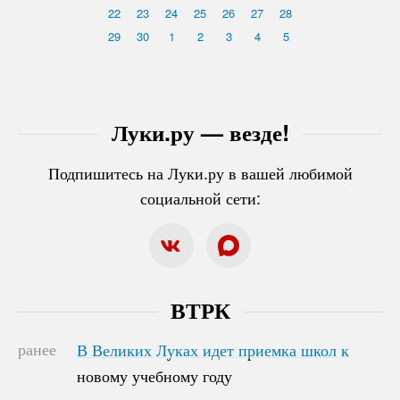
22
23
24
25
26
27
28
29
30
1
2
3
4
5
Луки.ру — везде!
Подпишитесь на Луки.ру в вашей любимой
социальной сети:
ВТРК
ранее
В Великих Луках идет приемка школ к
В Великих Луках идет приемка школ к
новому учебному году
новому учебному году