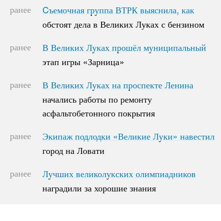
ранее
Cъемочная группа ВТРК выяснила, как
Cъемочная группа ВТРК выяснила, как
обстоят дела в Великих Луках с бензином
обстоят дела в Великих Луках с бензином
ранее
В Великих Луках прошёл муниципальный
В Великих Луках прошёл муниципальный
этап игры «Зарница»
этап игры «Зарница»
ранее
В Великих Луках на проспекте Ленина
В Великих Луках на проспекте Ленина
начались работы по ремонту
начались работы по ремонту
асфальтобетонного покрытия
асфальтобетонного покрытия
ранее
Экипаж подлодки «Великие Луки» навестил
Экипаж подлодки «Великие Луки» навестил
город на Ловати
город на Ловати
ранее
Лучших великолукских олимпиадников
Лучших великолукских олимпиадников
наградили за хорошие знания
наградили за хорошие знания