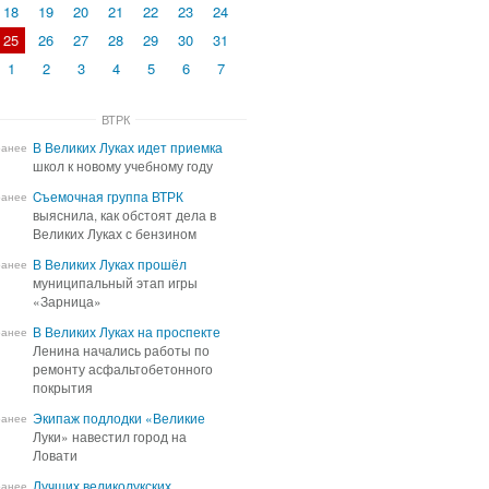
18
19
20
21
22
23
24
25
26
27
28
29
30
31
1
2
3
4
5
6
7
ВТРК
В Великих Луках идет приемка
В Великих Луках идет приемка
ранее
школ к новому учебному году
школ к новому учебному году
Cъемочная группа ВТРК
Cъемочная группа ВТРК
ранее
выяснила, как обстоят дела в
выяснила, как обстоят дела в
Великих Луках с бензином
Великих Луках с бензином
В Великих Луках прошёл
В Великих Луках прошёл
ранее
муниципальный этап игры
муниципальный этап игры
«Зарница»
«Зарница»
В Великих Луках на проспекте
В Великих Луках на проспекте
ранее
Ленина начались работы по
Ленина начались работы по
ремонту асфальтобетонного
ремонту асфальтобетонного
покрытия
покрытия
Экипаж подлодки «Великие
Экипаж подлодки «Великие
ранее
Луки» навестил город на
Луки» навестил город на
Ловати
Ловати
Лучших великолукских
Лучших великолукских
ранее