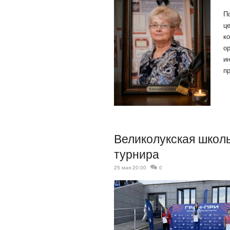
П
ц
к
о
и
п
Великолукская школ
турнира
25 мая 20:00
0