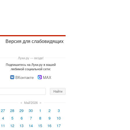
Версия для слабовидящих
Луки.ру — везде!
Подпишитесь на Луки.ру в вашей
любимой социальной сети:
ВКонтакте
MAX
◄
Май'2026
►
27
28
29
30
1
2
3
4
5
6
7
8
9
10
11
12
13
14
15
16
17