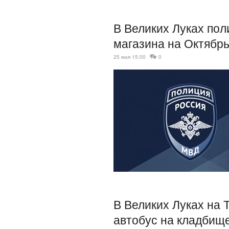
В Великих Луках пол
магазина на Октябр
25 мая 15:00
0
В Великих Луках на 
автобус на кладбищ