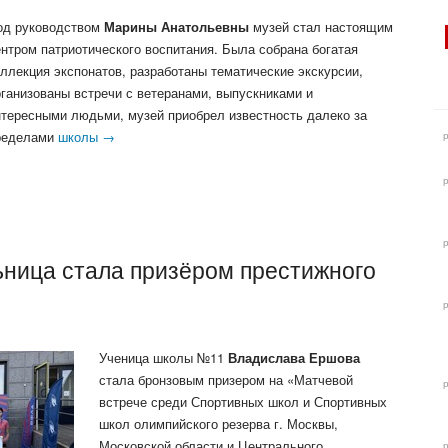
од руководством
Марины Анатольевны
музей стал настоящим
ентром патриотического воспитания. Была собрана богатая
оллекция экспонатов, разработаны тематические экскурсии,
рганизованы встречи с ветеранами, выпускниками и
нтересными людьми, музей приобрел известность далеко за
ределами
школы →
ьница стала призёром престижного
Ученица школы №11
Владислава Ершова
стала бронзовым призером на «Матчевой
встрече среди Спортивных школ и Спортивных
школ олимпийского резерва г. Москвы,
Московской области и Центрального