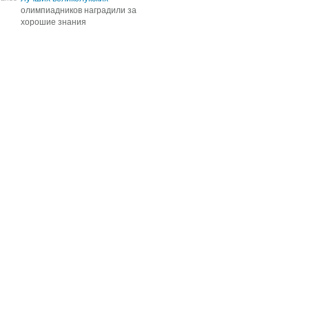
олимпиадников наградили за
олимпиадников наградили за
хорошие знания
хорошие знания