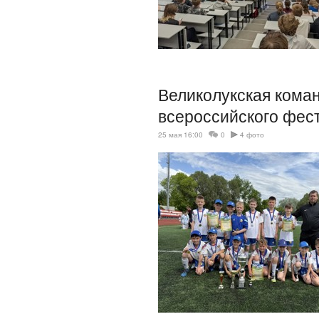
Великолукская кома
всероссийского фес
25 мая 16:00
0
4 фото