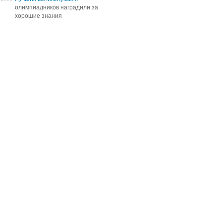
олимпиадников наградили за
олимпиадников наградили за
хорошие знания
хорошие знания