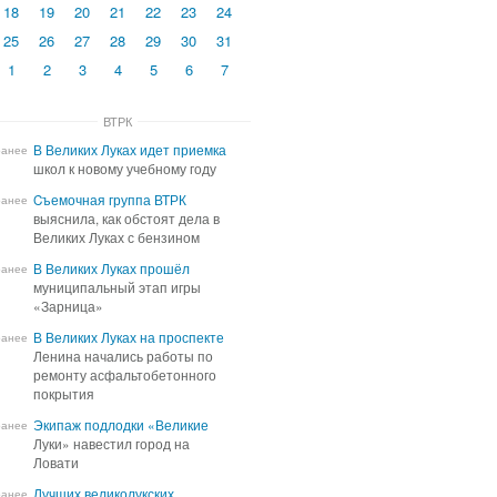
18
19
20
21
22
23
24
25
26
27
28
29
30
31
1
2
3
4
5
6
7
ВТРК
В Великих Луках идет приемка
В Великих Луках идет приемка
ранее
школ к новому учебному году
школ к новому учебному году
Cъемочная группа ВТРК
Cъемочная группа ВТРК
ранее
выяснила, как обстоят дела в
выяснила, как обстоят дела в
Великих Луках с бензином
Великих Луках с бензином
В Великих Луках прошёл
В Великих Луках прошёл
ранее
муниципальный этап игры
муниципальный этап игры
«Зарница»
«Зарница»
В Великих Луках на проспекте
В Великих Луках на проспекте
ранее
Ленина начались работы по
Ленина начались работы по
ремонту асфальтобетонного
ремонту асфальтобетонного
покрытия
покрытия
Экипаж подлодки «Великие
Экипаж подлодки «Великие
ранее
Луки» навестил город на
Луки» навестил город на
Ловати
Ловати
Лучших великолукских
Лучших великолукских
ранее