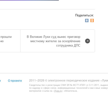
Поделиться:
 прошли
В Великие Луки суд вынес приговор
Дню
местному жителю за оскорбление
сотрудника ДПС
2011–2026 © электронное периодическое издание «Луки
и
О проекте
Свидетельство о регистрации СМИ ЭЛ № ФС77-47201 от 3.11.2011, выдан
по надзору в сфере связи, информационных технологий и массовых комму
материалов ссылка на «
Луки.ру
» обязательна.