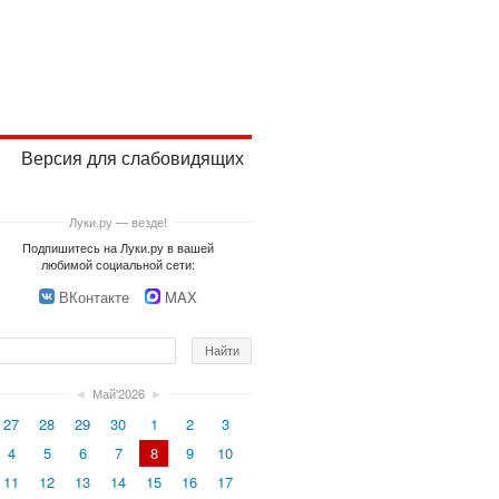
Версия для слабовидящих
Луки.ру — везде!
Подпишитесь на Луки.ру в вашей
любимой социальной сети:
ВКонтакте
MAX
◄
Май'2026
►
27
28
29
30
1
2
3
4
5
6
7
8
9
10
11
12
13
14
15
16
17