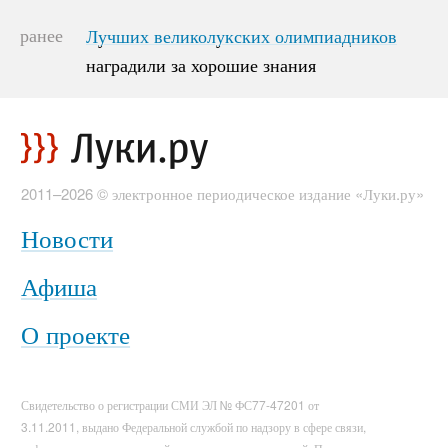
ранее
Лучших великолукских олимпиадников
Лучших великолукских олимпиадников
наградили за хорошие знания
наградили за хорошие знания
2011–2026 © электронное периодическое издание «Луки.ру»
Новости
Афиша
О проекте
Свидетельство о регистрации СМИ ЭЛ № ФС77-47201 от
3.11.2011, выдано Федеральной службой по надзору в сфере связи,