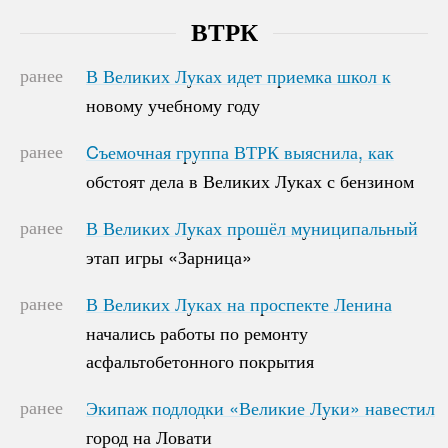
ВТРК
ранее
В Великих Луках идет приемка школ к
В Великих Луках идет приемка школ к
новому учебному году
новому учебному году
ранее
Cъемочная группа ВТРК выяснила, как
Cъемочная группа ВТРК выяснила, как
обстоят дела в Великих Луках с бензином
обстоят дела в Великих Луках с бензином
ранее
В Великих Луках прошёл муниципальный
В Великих Луках прошёл муниципальный
этап игры «Зарница»
этап игры «Зарница»
ранее
В Великих Луках на проспекте Ленина
В Великих Луках на проспекте Ленина
начались работы по ремонту
начались работы по ремонту
асфальтобетонного покрытия
асфальтобетонного покрытия
ранее
Экипаж подлодки «Великие Луки» навестил
Экипаж подлодки «Великие Луки» навестил
город на Ловати
город на Ловати