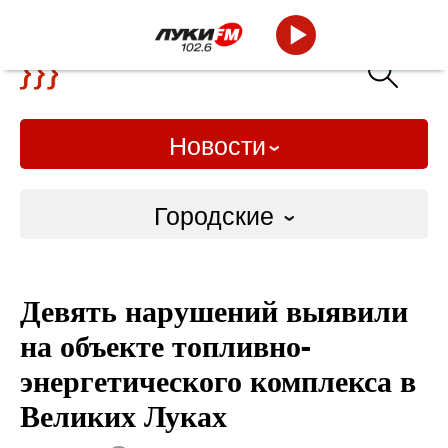
Новости
Городские
Городские
Девять нарушений выявили
Слово Дело
на объекте топливно-
Народные
энергетического комплекса в
Великих Луках
ВТРК