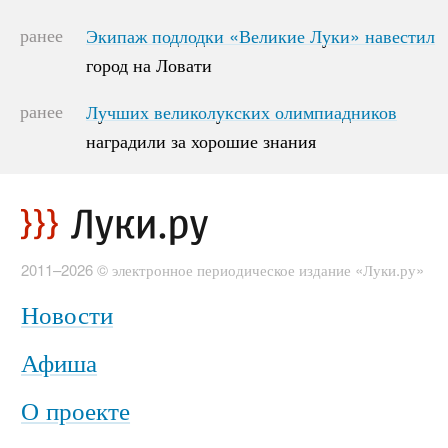
ранее
Экипаж подлодки «Великие Луки» навестил
Экипаж подлодки «Великие Луки» навестил
город на Ловати
город на Ловати
ранее
Лучших великолукских олимпиадников
Лучших великолукских олимпиадников
наградили за хорошие знания
наградили за хорошие знания
2011–2026 © электронное периодическое издание «Луки.ру»
Новости
Афиша
О проекте