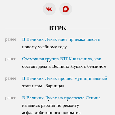
ВТРК
ранее
В Великих Луках идет приемка школ к
В Великих Луках идет приемка школ к
новому учебному году
новому учебному году
ранее
Cъемочная группа ВТРК выяснила, как
Cъемочная группа ВТРК выяснила, как
обстоят дела в Великих Луках с бензином
обстоят дела в Великих Луках с бензином
ранее
В Великих Луках прошёл муниципальный
В Великих Луках прошёл муниципальный
этап игры «Зарница»
этап игры «Зарница»
ранее
В Великих Луках на проспекте Ленина
В Великих Луках на проспекте Ленина
начались работы по ремонту
начались работы по ремонту
асфальтобетонного покрытия
асфальтобетонного покрытия