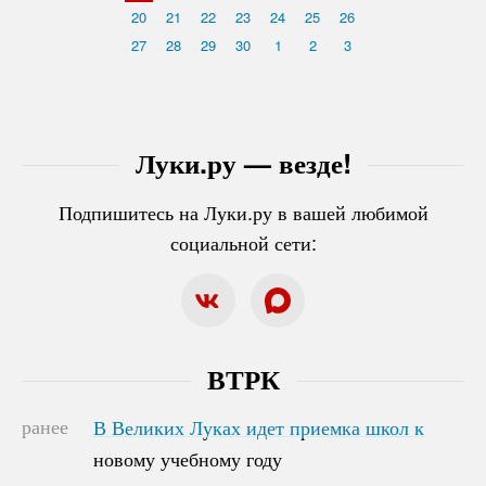
20
21
22
23
24
25
26
27
28
29
30
1
2
3
Луки.ру — везде!
Подпишитесь на Луки.ру в вашей любимой
социальной сети:
ВТРК
ранее
В Великих Луках идет приемка школ к
В Великих Луках идет приемка школ к
новому учебному году
новому учебному году