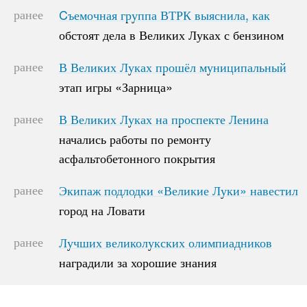
ранее
Cъемочная группа ВТРК выяснила, как
Cъемочная группа ВТРК выяснила, как
обстоят дела в Великих Луках с бензином
обстоят дела в Великих Луках с бензином
ранее
В Великих Луках прошёл муниципальный
В Великих Луках прошёл муниципальный
этап игры «Зарница»
этап игры «Зарница»
ранее
В Великих Луках на проспекте Ленина
В Великих Луках на проспекте Ленина
начались работы по ремонту
начались работы по ремонту
асфальтобетонного покрытия
асфальтобетонного покрытия
ранее
Экипаж подлодки «Великие Луки» навестил
Экипаж подлодки «Великие Луки» навестил
город на Ловати
город на Ловати
ранее
Лучших великолукских олимпиадников
Лучших великолукских олимпиадников
наградили за хорошие знания
наградили за хорошие знания