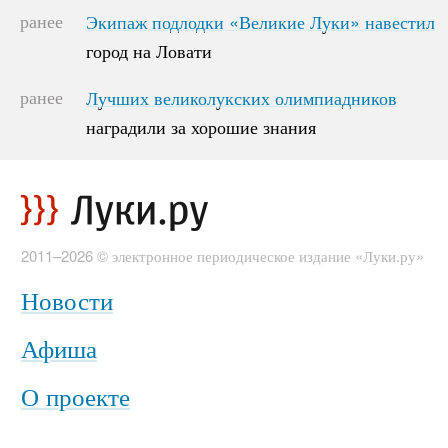
ранее
Экипаж подлодки «Великие Луки» навестил
Экипаж подлодки «Великие Луки» навестил
город на Ловати
город на Ловати
ранее
Лучших великолукских олимпиадников
Лучших великолукских олимпиадников
наградили за хорошие знания
наградили за хорошие знания
2011–2026 © электронное периодическое издание «Луки.ру»
Новости
Афиша
О проекте