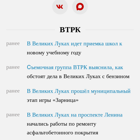
ВТРК
ранее
В Великих Луках идет приемка школ к
В Великих Луках идет приемка школ к
новому учебному году
новому учебному году
ранее
Cъемочная группа ВТРК выяснила, как
Cъемочная группа ВТРК выяснила, как
обстоят дела в Великих Луках с бензином
обстоят дела в Великих Луках с бензином
ранее
В Великих Луках прошёл муниципальный
В Великих Луках прошёл муниципальный
этап игры «Зарница»
этап игры «Зарница»
ранее
В Великих Луках на проспекте Ленина
В Великих Луках на проспекте Ленина
начались работы по ремонту
начались работы по ремонту
асфальтобетонного покрытия
асфальтобетонного покрытия