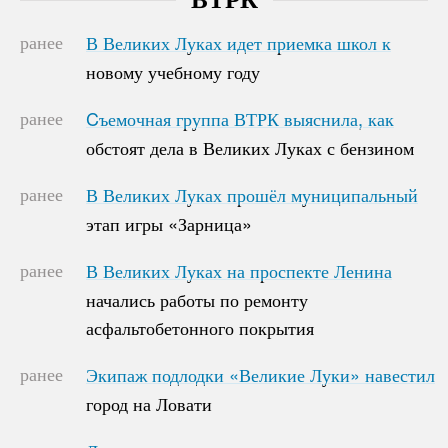
ранее
В Великих Луках идет приемка школ к
В Великих Луках идет приемка школ к
новому учебному году
новому учебному году
ранее
Cъемочная группа ВТРК выяснила, как
Cъемочная группа ВТРК выяснила, как
обстоят дела в Великих Луках с бензином
обстоят дела в Великих Луках с бензином
ранее
В Великих Луках прошёл муниципальный
В Великих Луках прошёл муниципальный
этап игры «Зарница»
этап игры «Зарница»
ранее
В Великих Луках на проспекте Ленина
В Великих Луках на проспекте Ленина
начались работы по ремонту
начались работы по ремонту
асфальтобетонного покрытия
асфальтобетонного покрытия
ранее
Экипаж подлодки «Великие Луки» навестил
Экипаж подлодки «Великие Луки» навестил
город на Ловати
город на Ловати