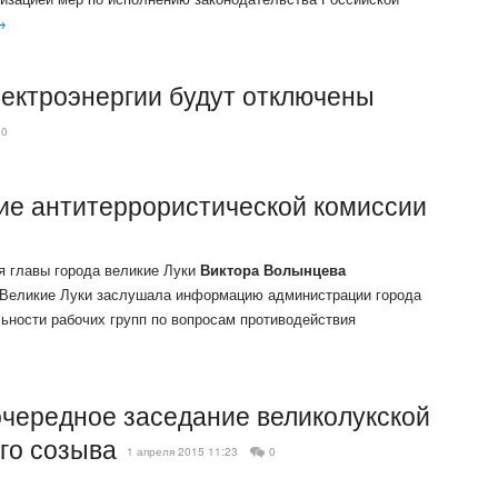
→
лектроэнергии будут отключены
0
ие антитеррористической комиссии
я главы города великие Луки
Виктора Волынцева
. Великие Луки заслушала информацию администрации города
льности рабочих групп по вопросам противодействия
очередное заседание великолукской
го созыва
1 апреля 2015 11:23
0