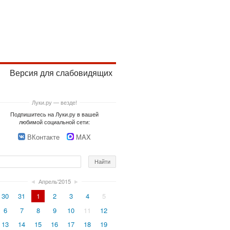
Версия для слабовидящих
Луки.ру — везде!
Подпишитесь на Луки.ру в вашей
любимой социальной сети:
ВКонтакте
MAX
◄
Апрель'2015
►
30
31
1
2
3
4
5
6
7
8
9
10
11
12
13
14
15
16
17
18
19