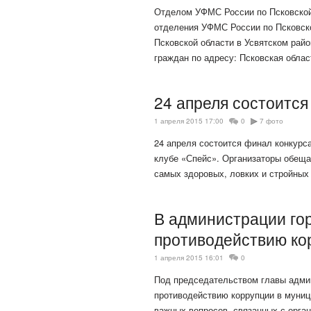
Отделом УФМС России по Псковской 
отделения УФМС России по Псковск
Псковской области в Усвятском рай
граждан по адресу: Псковская облас
24 апреля состоитс
1 апреля 2015 17:00
0
7 фото
24 апреля состоится финал конкурс
клубе «Спейс». Организаторы обеща
самых здоровых, ловких и стройны
В администрации го
противодействию ко
1 апреля 2015 16:01
0
Под председательством главы адми
противодействию коррупции в муниц
важных вопросов, связанных с орга