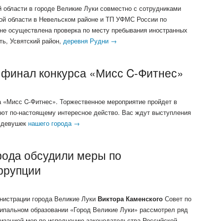
области в городе Великие Луки совместно с сотрудниками
ой области в Невельском районе и ТП УФМС России по
оне осуществлена проверка по месту пребывания иностранных
ть, Усвятский район,
деревня Рудни →
я финал конкурса «Мисс C-Фитнес»
а «Мисс C-Фитнес». Торжественное мероприятие пройдет в
ют по-настоящему интересное действо. Вас ждут выступления
х девушек
нашего города →
рода обсудили меры по
ррупции
нистрации города Великие Луки
Виктора Каменского
Совет по
ипальном образовании «Город Великие Луки» рассмотрел ряд
низацией мер по исполнению законодательства Российской