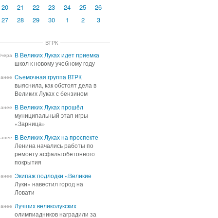
20
21
22
23
24
25
26
27
28
29
30
1
2
3
ВТРК
В Великих Луках идет приемка
В Великих Луках идет приемка
Вчера
школ к новому учебному году
школ к новому учебному году
Cъемочная группа ВТРК
Cъемочная группа ВТРК
ранее
выяснила, как обстоят дела в
выяснила, как обстоят дела в
Великих Луках с бензином
Великих Луках с бензином
В Великих Луках прошёл
В Великих Луках прошёл
ранее
муниципальный этап игры
муниципальный этап игры
«Зарница»
«Зарница»
В Великих Луках на проспекте
В Великих Луках на проспекте
ранее
Ленина начались работы по
Ленина начались работы по
ремонту асфальтобетонного
ремонту асфальтобетонного
покрытия
покрытия
Экипаж подлодки «Великие
Экипаж подлодки «Великие
ранее
Луки» навестил город на
Луки» навестил город на
Ловати
Ловати
Лучших великолукских
Лучших великолукских
ранее
олимпиадников наградили за
олимпиадников наградили за