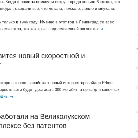
ы. Когда фашисты сомкнули вокруг города кольцо блокады, кот
олодал, съедали все, что летало, ползало, лаяло и мяукало.
 только в 1946 году. Именно в этот год в Ленинград со всех
онами котов, так как крысы одолели своей наглостью
и
вится новый скоростной и
т
 скоро в городе заработает новый интернет-провайдер Prime.
орость сети будет достигать 300 мегабит, а цены для конечных
одны →
аботали на Великолукском
плексе без патентов