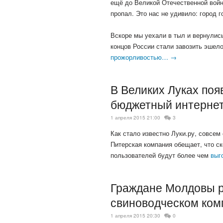
ещё до Великой Отечественной войн
пропал. Это нас не удивило: город г
Вскоре мы уехали в тыл и вернулись
концов России стали завозить эшел
прожорливостью… →
В Великих Луках поя
бюджетный интерне
1 апреля 2015 21:00
3
Как стало известно Луки.ру, совсем
Питерская компания обещает, что ск
пользователей будут более чем
выг
Граждане Молдовы р
свиноводческом ком
1 апреля 2015 20:30
0