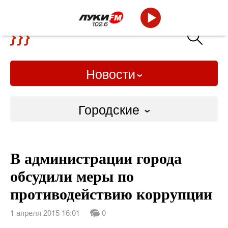
Новости
Городские
Городские
В администрации города
Слово Дело
обсудили меры по
Народные
противодействию коррупции
ВТРК
1 апреля 2015 16:01
0