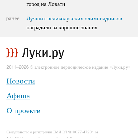
город на Ловати
город на Ловати
ранее
Лучших великолукских олимпиадников
Лучших великолукских олимпиадников
наградили за хорошие знания
наградили за хорошие знания
2011–2026 © электронное периодическое издание «Луки.ру»
Новости
Афиша
О проекте
Свидетельство о регистрации СМИ ЭЛ № ФС77-47201 от