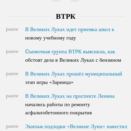
ВТРК
ранее
В Великих Луках идет приемка школ к
В Великих Луках идет приемка школ к
новому учебному году
новому учебному году
ранее
Cъемочная группа ВТРК выяснила, как
Cъемочная группа ВТРК выяснила, как
обстоят дела в Великих Луках с бензином
обстоят дела в Великих Луках с бензином
ранее
В Великих Луках прошёл муниципальный
В Великих Луках прошёл муниципальный
этап игры «Зарница»
этап игры «Зарница»
ранее
В Великих Луках на проспекте Ленина
В Великих Луках на проспекте Ленина
начались работы по ремонту
начались работы по ремонту
асфальтобетонного покрытия
асфальтобетонного покрытия
ранее
Экипаж подлодки «Великие Луки» навестил
Экипаж подлодки «Великие Луки» навестил