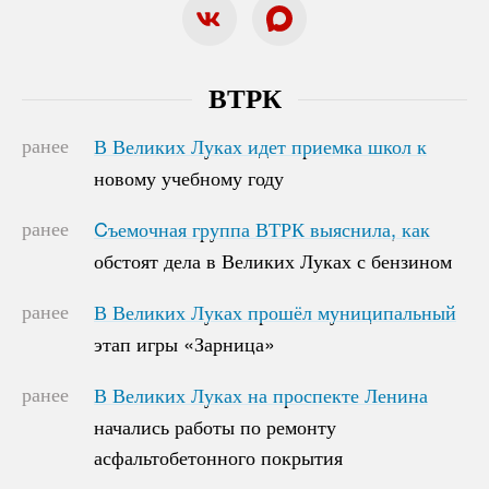
ВТРК
ранее
В Великих Луках идет приемка школ к
В Великих Луках идет приемка школ к
новому учебному году
новому учебному году
ранее
Cъемочная группа ВТРК выяснила, как
Cъемочная группа ВТРК выяснила, как
обстоят дела в Великих Луках с бензином
обстоят дела в Великих Луках с бензином
ранее
В Великих Луках прошёл муниципальный
В Великих Луках прошёл муниципальный
этап игры «Зарница»
этап игры «Зарница»
ранее
В Великих Луках на проспекте Ленина
В Великих Луках на проспекте Ленина
начались работы по ремонту
начались работы по ремонту
асфальтобетонного покрытия
асфальтобетонного покрытия