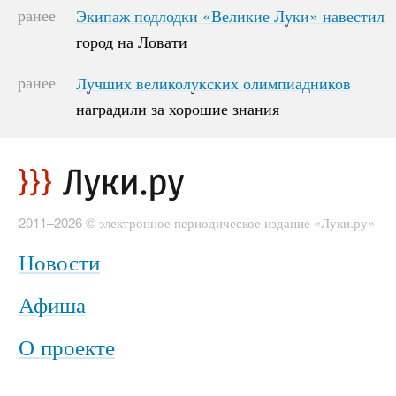
ранее
Экипаж подлодки «Великие Луки» навестил
Экипаж подлодки «Великие Луки» навестил
город на Ловати
город на Ловати
ранее
Лучших великолукских олимпиадников
Лучших великолукских олимпиадников
наградили за хорошие знания
наградили за хорошие знания
2011–2026 © электронное периодическое издание «Луки.ру»
Новости
Афиша
О проекте