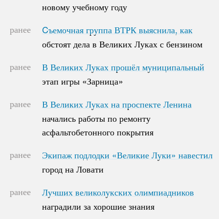
новому учебному году
новому учебному году
ранее
Cъемочная группа ВТРК выяснила, как
Cъемочная группа ВТРК выяснила, как
обстоят дела в Великих Луках с бензином
обстоят дела в Великих Луках с бензином
ранее
В Великих Луках прошёл муниципальный
В Великих Луках прошёл муниципальный
этап игры «Зарница»
этап игры «Зарница»
ранее
В Великих Луках на проспекте Ленина
В Великих Луках на проспекте Ленина
начались работы по ремонту
начались работы по ремонту
асфальтобетонного покрытия
асфальтобетонного покрытия
ранее
Экипаж подлодки «Великие Луки» навестил
Экипаж подлодки «Великие Луки» навестил
город на Ловати
город на Ловати
ранее
Лучших великолукских олимпиадников
Лучших великолукских олимпиадников
наградили за хорошие знания
наградили за хорошие знания