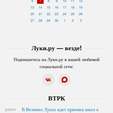
6
7
8
9
10
11
12
13
14
15
16
17
18
19
20
21
22
23
24
25
26
27
28
29
30
1
2
3
Луки.ру — везде!
Подпишитесь на Луки.ру в вашей любимой
социальной сети:
ВТРК
ранее
В Великих Луках идет приемка школ к
В Великих Луках идет приемка школ к