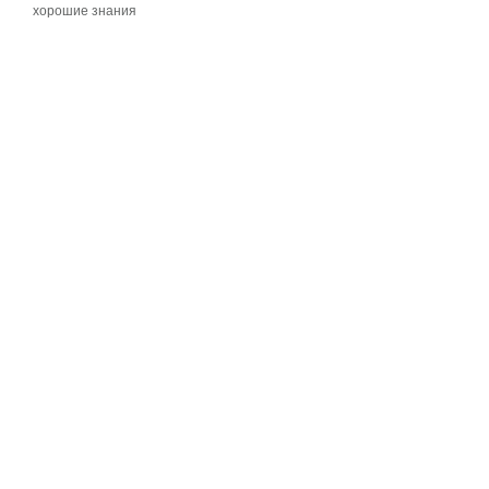
хорошие знания
хорошие знания