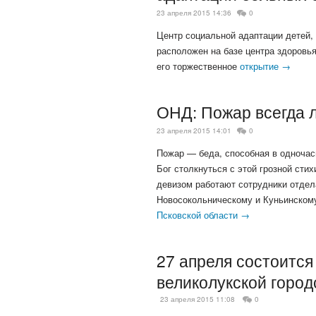
23 апреля 2015 14:36
0
Центр социальной адаптации детей,
расположен на базе центра здоровья
его торжественное
открытие →
ОНД: Пожар всегда 
23 апреля 2015 14:01
0
Пожар — беда, способная в одночась
Бог столкнуться с этой грозной сти
девизом работают сотрудники отдел
Новосокольническому и Куньинском
Псковской области →
27 апреля состоится
великолукской город
23 апреля 2015 11:08
0