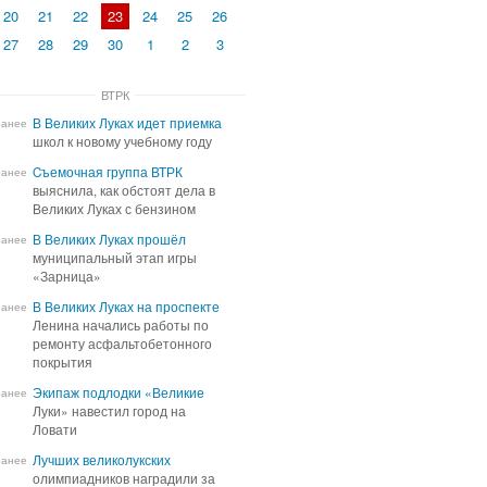
20
21
22
23
24
25
26
27
28
29
30
1
2
3
ВТРК
В Великих Луках идет приемка
В Великих Луках идет приемка
ранее
школ к новому учебному году
школ к новому учебному году
Cъемочная группа ВТРК
Cъемочная группа ВТРК
ранее
выяснила, как обстоят дела в
выяснила, как обстоят дела в
Великих Луках с бензином
Великих Луках с бензином
В Великих Луках прошёл
В Великих Луках прошёл
ранее
муниципальный этап игры
муниципальный этап игры
«Зарница»
«Зарница»
В Великих Луках на проспекте
В Великих Луках на проспекте
ранее
Ленина начались работы по
Ленина начались работы по
ремонту асфальтобетонного
ремонту асфальтобетонного
покрытия
покрытия
Экипаж подлодки «Великие
Экипаж подлодки «Великие
ранее
Луки» навестил город на
Луки» навестил город на
Ловати
Ловати
Лучших великолукских
Лучших великолукских
ранее
олимпиадников наградили за
олимпиадников наградили за