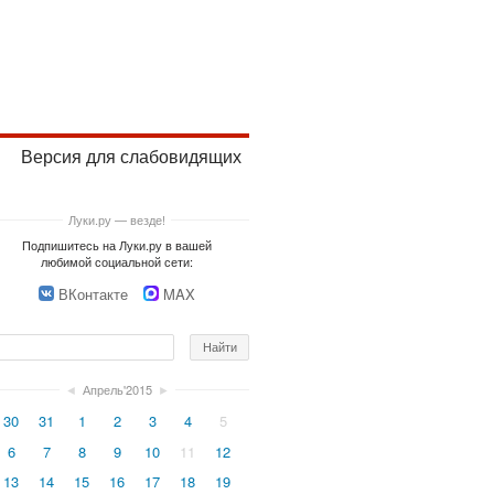
Версия для слабовидящих
Луки.ру — везде!
Подпишитесь на Луки.ру в вашей
любимой социальной сети:
ВКонтакте
MAX
◄
Апрель'2015
►
30
31
1
2
3
4
5
6
7
8
9
10
11
12
13
14
15
16
17
18
19