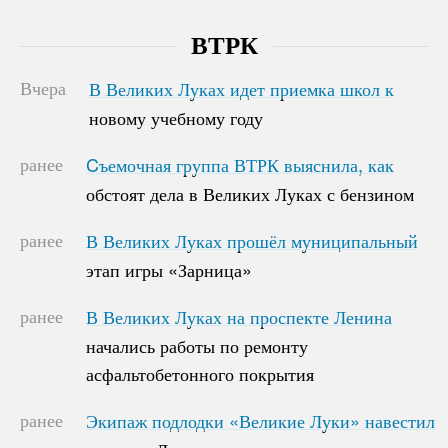
ВТРК
Вчера
В Великих Луках идет приемка школ к
В Великих Луках идет приемка школ к
новому учебному году
новому учебному году
ранее
Cъемочная группа ВТРК выяснила, как
Cъемочная группа ВТРК выяснила, как
обстоят дела в Великих Луках с бензином
обстоят дела в Великих Луках с бензином
ранее
В Великих Луках прошёл муниципальный
В Великих Луках прошёл муниципальный
этап игры «Зарница»
этап игры «Зарница»
ранее
В Великих Луках на проспекте Ленина
В Великих Луках на проспекте Ленина
начались работы по ремонту
начались работы по ремонту
асфальтобетонного покрытия
асфальтобетонного покрытия
ранее
Экипаж подлодки «Великие Луки» навестил
Экипаж подлодки «Великие Луки» навестил