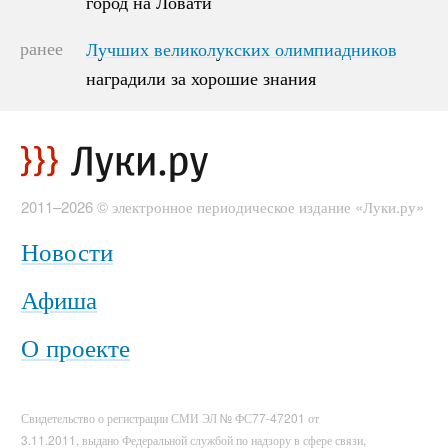
город на Ловати
город на Ловати
ранее
Лучших великолукских олимпиадников
Лучших великолукских олимпиадников
наградили за хорошие знания
наградили за хорошие знания
2011–2026 © электронное периодическое издание «Луки.ру»
Новости
Афиша
О проекте
Свидетельство о регистрации СМИ ЭЛ № ФС77-47201 от
3.11.2011, выдано Федеральной службой по надзору в сфере связи,