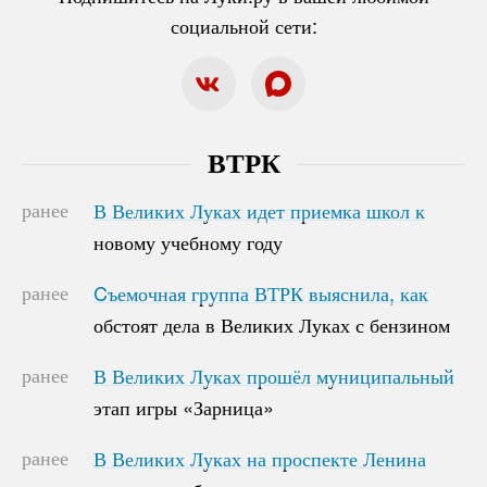
социальной сети:
ВТРК
ранее
В Великих Луках идет приемка школ к
В Великих Луках идет приемка школ к
новому учебному году
новому учебному году
ранее
Cъемочная группа ВТРК выяснила, как
Cъемочная группа ВТРК выяснила, как
обстоят дела в Великих Луках с бензином
обстоят дела в Великих Луках с бензином
ранее
В Великих Луках прошёл муниципальный
В Великих Луках прошёл муниципальный
этап игры «Зарница»
этап игры «Зарница»
ранее
В Великих Луках на проспекте Ленина
В Великих Луках на проспекте Ленина