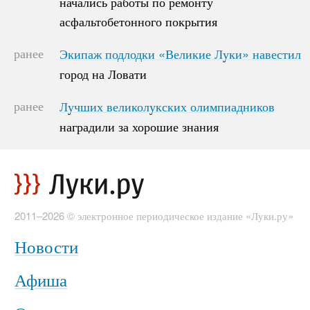
начались работы по ремонту
начались работы по ремонту
асфальтобетонного покрытия
асфальтобетонного покрытия
ранее
Экипаж подлодки «Великие Луки» навестил
Экипаж подлодки «Великие Луки» навестил
город на Ловати
город на Ловати
ранее
Лучших великолукских олимпиадников
Лучших великолукских олимпиадников
наградили за хорошие знания
наградили за хорошие знания
2011–2026 © электронное периодическое издание «Луки.ру»
Новости
Афиша