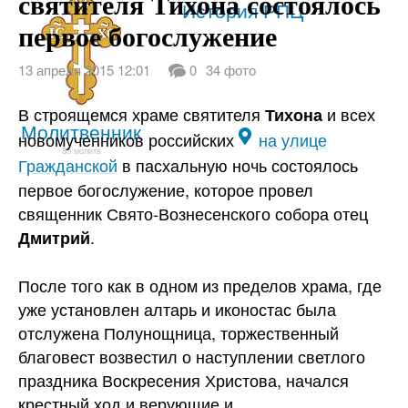
святителя Тихона состоялось
Святые
История РПЦ
первое богослужение
13 апреля 2015 12:01
0
34 фото
В строящемся храме святителя
и всех
Тихона
Молитвенник
новомученников российских
на улице
85 молитв
Гражданской
в пасхальную ночь состоялось
первое богослужение, которое провел
священник Свято-Вознесенского собора
отец
.
Дмитрий
После того как в одном из пределов храма, где
уже установлен алтарь и иконостас была
отслужена Полунощница, торжественный
благовест возвестил о наступлении светлого
праздника Воскресения Христова, начался
крестный ход и верующие и