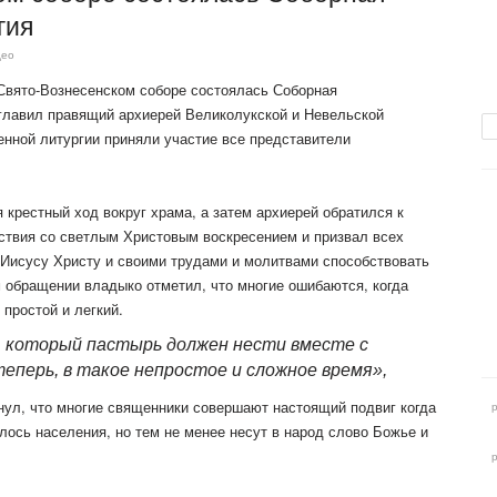
гия
део
Свято-Вознесенском соборе состоялась Соборная
главил правящий архиерей Великолукской и Невельской
енной литургии приняли участие все представители
 крестный ход вокруг храма, а затем архиерей обратился к
ствия со светлым Христовым воскресением и призвал всех
Иисусу Христу и своими трудами и молитвами способствовать
м обращении владыко отметил, что многие ошибаются, когда
 простой и легкий.
 который пастырь должен нести вместе с
теперь, в такое непростое и сложное время»,
нул, что многие священники совершают настоящий подвиг когда
алось населения, но тем не менее несут в народ слово Божье и