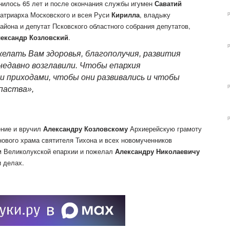
илось 65 лет и после окончания службы игумен
Саватий
атриарха Московского и всея Руси
Кирилла
, владыку
айона и депутат Псковского областного собрания депутатов,
ександр Козловский
.
желать Вам здоровья, благополучия, развития
недавно возглавили. Чтобы епархия
 приходами, чтобы они развивались и чтобы
паства»,
ение и вручил
Александру Козловскому
Архиерейскую грамоту
нового храма святителя Тихона и всех новомученников
м Великолукской епархии и пожелал
Александру Николаевичу
и делах.