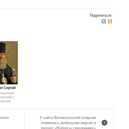
Поделиться:
п Сергий
вященный
лукский и
ельский
ителя
У сайта Великолукской епархии
появилась мобильная версия и
раздел «Вопросы священнику»