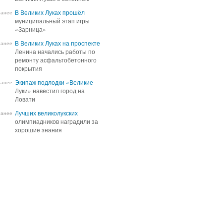
В Великих Луках прошёл
В Великих Луках прошёл
ранее
муниципальный этап игры
муниципальный этап игры
«Зарница»
«Зарница»
В Великих Луках на проспекте
В Великих Луках на проспекте
ранее
Ленина начались работы по
Ленина начались работы по
ремонту асфальтобетонного
ремонту асфальтобетонного
покрытия
покрытия
Экипаж подлодки «Великие
Экипаж подлодки «Великие
ранее
Луки» навестил город на
Луки» навестил город на
Ловати
Ловати
Лучших великолукских
Лучших великолукских
ранее
олимпиадников наградили за
олимпиадников наградили за
хорошие знания
хорошие знания