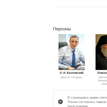
Персоны
А. Н. Козловский
Еписко
Депутат Госдумы
Преос
Велико
Нев
В строящемся храме свят
Тихона состоялось первое
богослужение