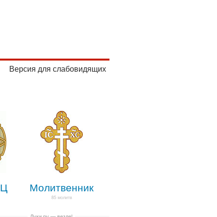
Версия для слабовидящих
ПЦ
Молитвенник
85 молитв
Луки.ру — везде!