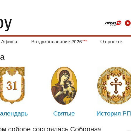
Афиша
Воздухоплавание 2026
О проекте
ла
алендарь
Святые
История Р
ом соборе состоялась Соборная