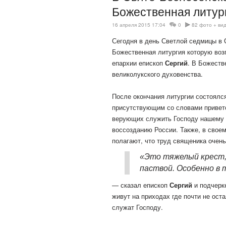
Божественная литур
16 апреля 2015 17:04
0
82 фото + ви
Сегодня в день Светлой седмицы в 
Божественная литургия которую воз
епархии епископ
Сергий
. В Божеств
великолукского
духовенства.
После окончания литургии состоялся
присутствующим со словами привет
верующих служить Господу нашему 
воссозданию России. Также, в свое
полагают, что труд священика очень
«Это тяжелый крест,
паствой. Особенно в 
— сказал епископ
Сергий
и подчерк
живут на приходах где почти не ост
служат Господу.