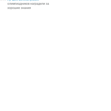
олимпиадников наградили за
олимпиадников наградили за
хорошие знания
хорошие знания