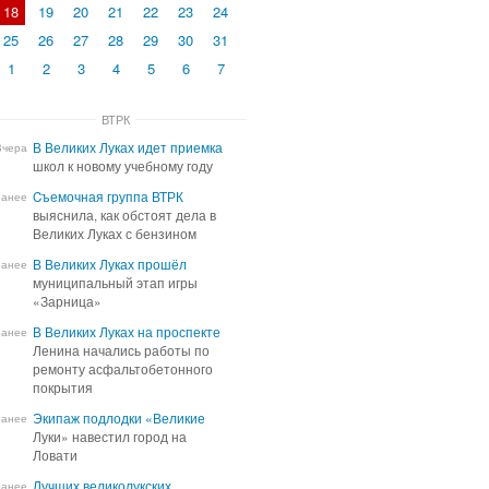
18
19
20
21
22
23
24
25
26
27
28
29
30
31
1
2
3
4
5
6
7
ВТРК
В Великих Луках идет приемка
В Великих Луках идет приемка
Вчера
школ к новому учебному году
школ к новому учебному году
Cъемочная группа ВТРК
Cъемочная группа ВТРК
ранее
выяснила, как обстоят дела в
выяснила, как обстоят дела в
Великих Луках с бензином
Великих Луках с бензином
В Великих Луках прошёл
В Великих Луках прошёл
ранее
муниципальный этап игры
муниципальный этап игры
«Зарница»
«Зарница»
В Великих Луках на проспекте
В Великих Луках на проспекте
ранее
Ленина начались работы по
Ленина начались работы по
ремонту асфальтобетонного
ремонту асфальтобетонного
покрытия
покрытия
Экипаж подлодки «Великие
Экипаж подлодки «Великие
ранее
Луки» навестил город на
Луки» навестил город на
Ловати
Ловати
Лучших великолукских
Лучших великолукских
ранее