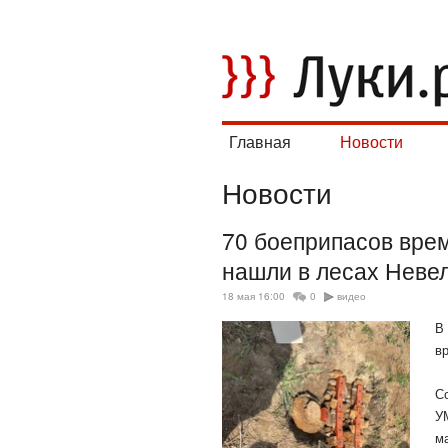
Главная
Новости
Новости
70 боеприпасов вре
нашли в лесах Неве
18 мая 16:00
0
видео
В
в
С
У
м