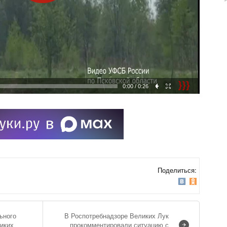
0:00
/ 0:26
Поделиться:
ьного
В Роспотребнадзоре Великих Лук
ликих
прокомментировали ситуацию с