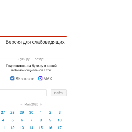
Версия для слабовидящих
Луки.ру — везде!
Подпишитесь на Луки.ру в вашей
любимой социальной сети:
ВКонтакте
MAX
◄
Май'2026
►
27
28
29
30
1
2
3
4
5
6
7
8
9
10
11
12
13
14
15
16
17