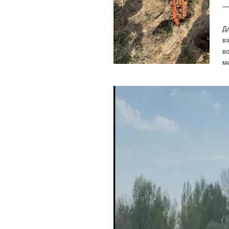
—
Д
в
в
м