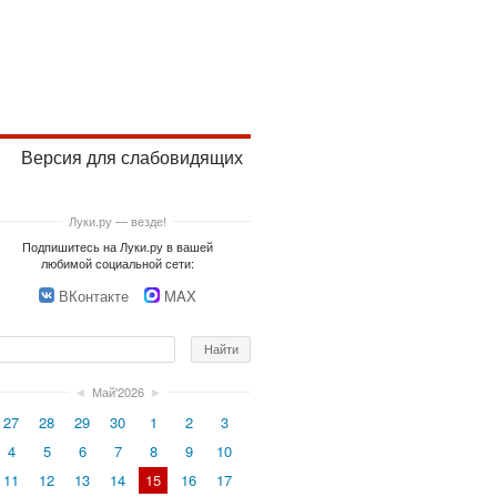
Версия для слабовидящих
Луки.ру — везде!
Подпишитесь на Луки.ру в вашей
любимой социальной сети:
ВКонтакте
MAX
◄
Май'2026
►
27
28
29
30
1
2
3
4
5
6
7
8
9
10
11
12
13
14
15
16
17