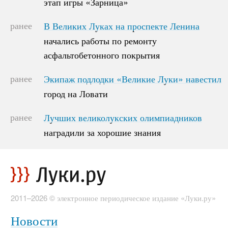
этап игры «Зарница»
этап игры «Зарница»
ранее
В Великих Луках на проспекте Ленина
В Великих Луках на проспекте Ленина
начались работы по ремонту
начались работы по ремонту
асфальтобетонного покрытия
асфальтобетонного покрытия
ранее
Экипаж подлодки «Великие Луки» навестил
Экипаж подлодки «Великие Луки» навестил
город на Ловати
город на Ловати
ранее
Лучших великолукских олимпиадников
Лучших великолукских олимпиадников
наградили за хорошие знания
наградили за хорошие знания
2011–2026 © электронное периодическое издание «Луки.ру»
Новости