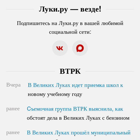
Луки.ру — везде!
Подпишитесь на Луки.ру в вашей любимой
социальной сети:
ВТРК
Вчера
В Великих Луках идет приемка школ к
В Великих Луках идет приемка школ к
новому учебному году
новому учебному году
ранее
Cъемочная группа ВТРК выяснила, как
Cъемочная группа ВТРК выяснила, как
обстоят дела в Великих Луках с бензином
обстоят дела в Великих Луках с бензином
ранее
В Великих Луках прошёл муниципальный
В Великих Луках прошёл муниципальный