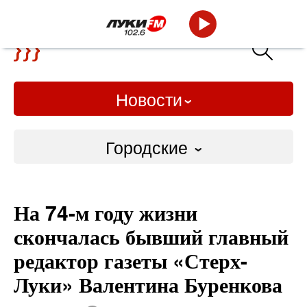
Новости
Городские
Городские
На 74-м году жизни
Слово Дело
скончалась бывший главный
Народные
редактор газеты «Стерх-
Луки» Валентина Буренкова
ВТРК