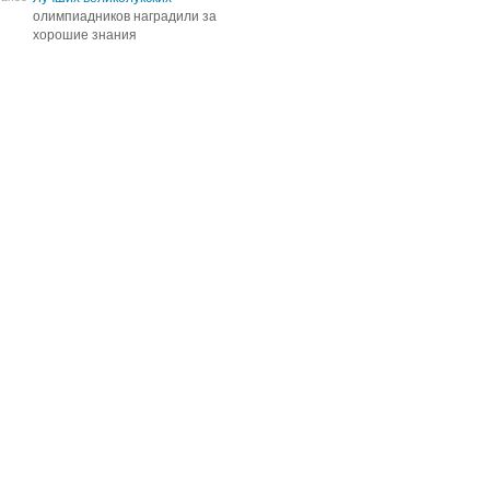
олимпиадников наградили за
олимпиадников наградили за
хорошие знания
хорошие знания