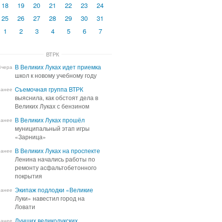
18
19
20
21
22
23
24
25
26
27
28
29
30
31
1
2
3
4
5
6
7
ВТРК
В Великих Луках идет приемка
В Великих Луках идет приемка
Вчера
школ к новому учебному году
школ к новому учебному году
Cъемочная группа ВТРК
Cъемочная группа ВТРК
ранее
выяснила, как обстоят дела в
выяснила, как обстоят дела в
Великих Луках с бензином
Великих Луках с бензином
В Великих Луках прошёл
В Великих Луках прошёл
ранее
муниципальный этап игры
муниципальный этап игры
«Зарница»
«Зарница»
В Великих Луках на проспекте
В Великих Луках на проспекте
ранее
Ленина начались работы по
Ленина начались работы по
ремонту асфальтобетонного
ремонту асфальтобетонного
покрытия
покрытия
Экипаж подлодки «Великие
Экипаж подлодки «Великие
ранее
Луки» навестил город на
Луки» навестил город на
Ловати
Ловати
Лучших великолукских
Лучших великолукских
ранее