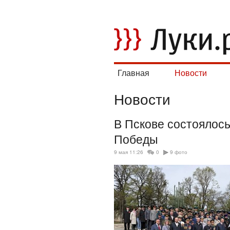
Главная
Новости
Новости
В Пскове состоялос
Победы
9 мая 11:26
0
9 фото