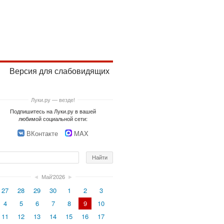
Версия для слабовидящих
Луки.ру — везде!
Подпишитесь на Луки.ру в вашей
любимой социальной сети:
ВКонтакте
MAX
◄
Май'2026
►
27
28
29
30
1
2
3
4
5
6
7
8
9
10
11
12
13
14
15
16
17