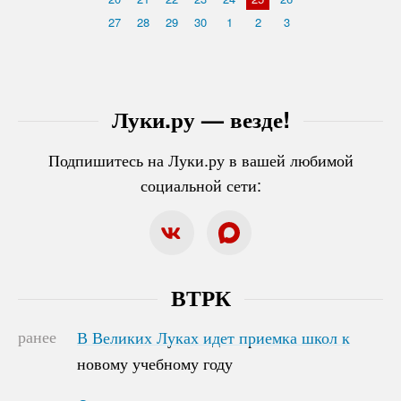
27
28
29
30
1
2
3
Луки.ру — везде!
Подпишитесь на Луки.ру в вашей любимой
социальной сети:
ВТРК
ранее
В Великих Луках идет приемка школ к
В Великих Луках идет приемка школ к
новому учебному году
новому учебному году