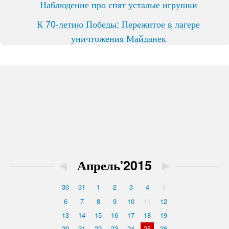
Наблюдение про спят усталые игрушки
К 70-летию Победы: Пережитое в лагере
уничтожения Майданек
◄
Апрель'2015
►
30
31
1
2
3
4
5
6
7
8
9
10
11
12
13
14
15
16
17
18
19
20
21
22
23
24
25
26