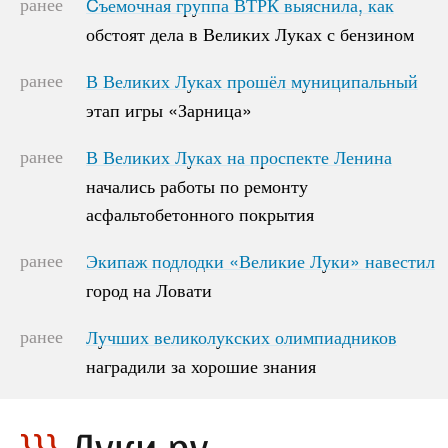
ранее
Cъемочная группа ВТРК выяснила, как
Cъемочная группа ВТРК выяснила, как
обстоят дела в Великих Луках с бензином
обстоят дела в Великих Луках с бензином
ранее
В Великих Луках прошёл муниципальный
В Великих Луках прошёл муниципальный
этап игры «Зарница»
этап игры «Зарница»
ранее
В Великих Луках на проспекте Ленина
В Великих Луках на проспекте Ленина
начались работы по ремонту
начались работы по ремонту
асфальтобетонного покрытия
асфальтобетонного покрытия
ранее
Экипаж подлодки «Великие Луки» навестил
Экипаж подлодки «Великие Луки» навестил
город на Ловати
город на Ловати
ранее
Лучших великолукских олимпиадников
Лучших великолукских олимпиадников
наградили за хорошие знания
наградили за хорошие знания