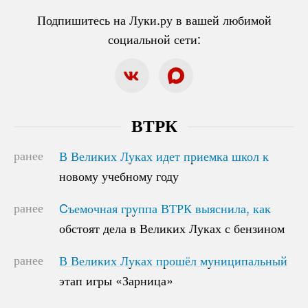
Подпишитесь на Луки.ру в вашей любимой
социальной сети:
ВТРК
ранее
В Великих Луках идет приемка школ к
В Великих Луках идет приемка школ к
новому учебному году
новому учебному году
ранее
Cъемочная группа ВТРК выяснила, как
Cъемочная группа ВТРК выяснила, как
обстоят дела в Великих Луках с бензином
обстоят дела в Великих Луках с бензином
ранее
В Великих Луках прошёл муниципальный
В Великих Луках прошёл муниципальный
этап игры «Зарница»
этап игры «Зарница»