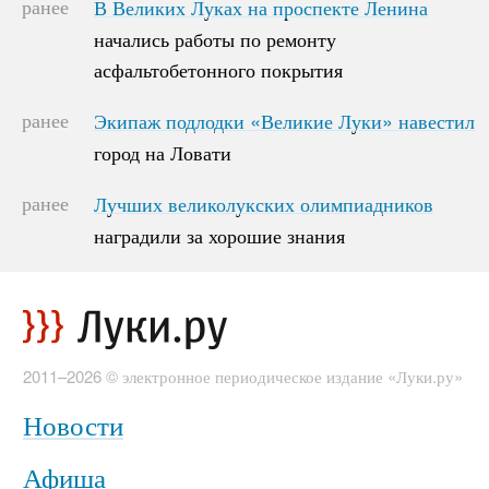
ранее
В Великих Луках на проспекте Ленина
В Великих Луках на проспекте Ленина
начались работы по ремонту
начались работы по ремонту
асфальтобетонного покрытия
асфальтобетонного покрытия
ранее
Экипаж подлодки «Великие Луки» навестил
Экипаж подлодки «Великие Луки» навестил
город на Ловати
город на Ловати
ранее
Лучших великолукских олимпиадников
Лучших великолукских олимпиадников
наградили за хорошие знания
наградили за хорошие знания
2011–2026 © электронное периодическое издание «Луки.ру»
Новости
Афиша