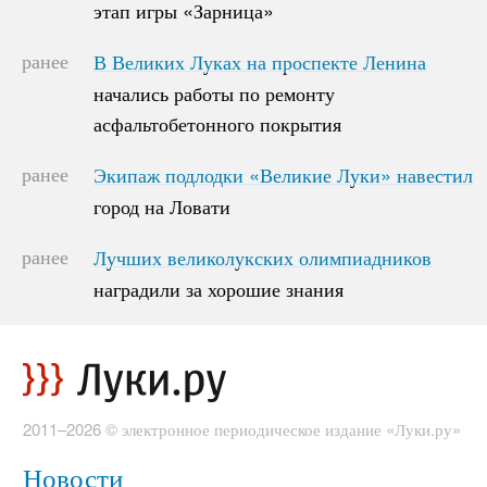
этап игры «Зарница»
этап игры «Зарница»
ранее
В Великих Луках на проспекте Ленина
В Великих Луках на проспекте Ленина
начались работы по ремонту
начались работы по ремонту
асфальтобетонного покрытия
асфальтобетонного покрытия
ранее
Экипаж подлодки «Великие Луки» навестил
Экипаж подлодки «Великие Луки» навестил
город на Ловати
город на Ловати
ранее
Лучших великолукских олимпиадников
Лучших великолукских олимпиадников
наградили за хорошие знания
наградили за хорошие знания
2011–2026 © электронное периодическое издание «Луки.ру»
Новости