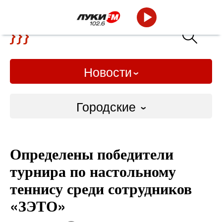
Новости
Городские
Городские
Определены победители
Слово Дело
турнира по настольному
Народные
теннису среди сотрудников
«ЗЭТО»
ВТРК