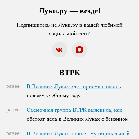
Луки.ру — везде!
Подпишитесь на Луки.ру в вашей любимой
социальной сети:
ВТРК
ранее
В Великих Луках идет приемка школ к
В Великих Луках идет приемка школ к
новому учебному году
новому учебному году
ранее
Cъемочная группа ВТРК выяснила, как
Cъемочная группа ВТРК выяснила, как
обстоят дела в Великих Луках с бензином
обстоят дела в Великих Луках с бензином
ранее
В Великих Луках прошёл муниципальный
В Великих Луках прошёл муниципальный