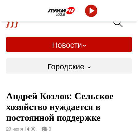
Новости
Городские
Городские
Андрей Козлов: Сельское
Слово Дело
хозяйство нуждается в
Народные
постоянной поддержке
ВТРК
29 июня 14:00
0