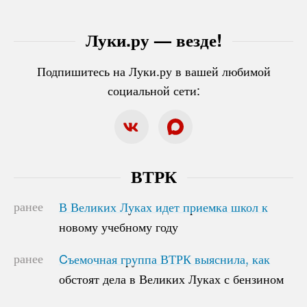
Луки.ру — везде!
Подпишитесь на Луки.ру в вашей любимой
социальной сети:
ВТРК
ранее
В Великих Луках идет приемка школ к
В Великих Луках идет приемка школ к
новому учебному году
новому учебному году
ранее
Cъемочная группа ВТРК выяснила, как
Cъемочная группа ВТРК выяснила, как
обстоят дела в Великих Луках с бензином
обстоят дела в Великих Луках с бензином