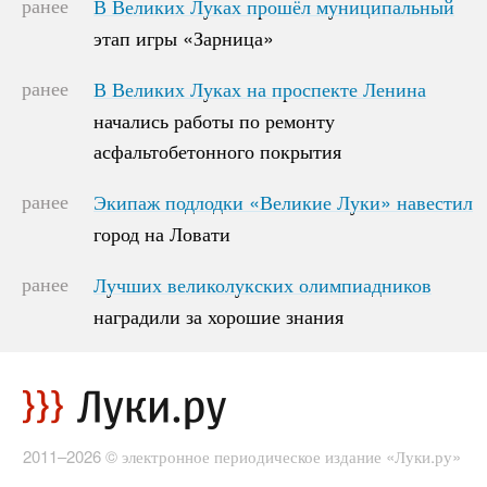
ранее
В Великих Луках прошёл муниципальный
В Великих Луках прошёл муниципальный
этап игры «Зарница»
этап игры «Зарница»
ранее
В Великих Луках на проспекте Ленина
В Великих Луках на проспекте Ленина
начались работы по ремонту
начались работы по ремонту
асфальтобетонного покрытия
асфальтобетонного покрытия
ранее
Экипаж подлодки «Великие Луки» навестил
Экипаж подлодки «Великие Луки» навестил
город на Ловати
город на Ловати
ранее
Лучших великолукских олимпиадников
Лучших великолукских олимпиадников
наградили за хорошие знания
наградили за хорошие знания
2011–2026 © электронное периодическое издание «Луки.ру»