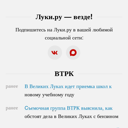
Луки.ру — везде!
Подпишитесь на Луки.ру в вашей любимой
социальной сети:
ВТРК
ранее
В Великих Луках идет приемка школ к
В Великих Луках идет приемка школ к
новому учебному году
новому учебному году
ранее
Cъемочная группа ВТРК выяснила, как
Cъемочная группа ВТРК выяснила, как
обстоят дела в Великих Луках с бензином
обстоят дела в Великих Луках с бензином