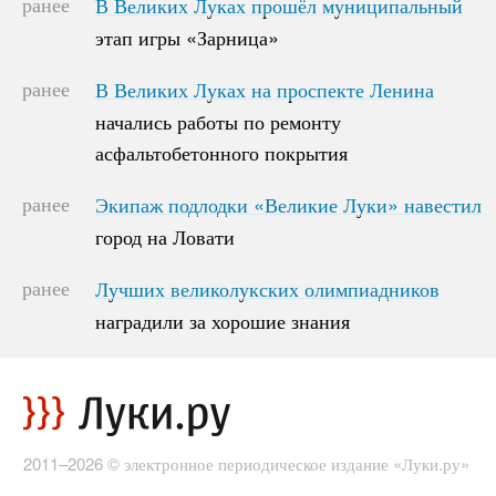
ранее
В Великих Луках прошёл муниципальный
В Великих Луках прошёл муниципальный
этап игры «Зарница»
этап игры «Зарница»
ранее
В Великих Луках на проспекте Ленина
В Великих Луках на проспекте Ленина
начались работы по ремонту
начались работы по ремонту
асфальтобетонного покрытия
асфальтобетонного покрытия
ранее
Экипаж подлодки «Великие Луки» навестил
Экипаж подлодки «Великие Луки» навестил
город на Ловати
город на Ловати
ранее
Лучших великолукских олимпиадников
Лучших великолукских олимпиадников
наградили за хорошие знания
наградили за хорошие знания
2011–2026 © электронное периодическое издание «Луки.ру»