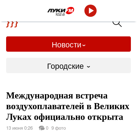
Новости
Городские
Городские
Международная встреча
Слово Дело
воздухоплавателей в Великих
Народные
Луках официально открыта
ВТРК
13 июня 0:26
0
9 фото