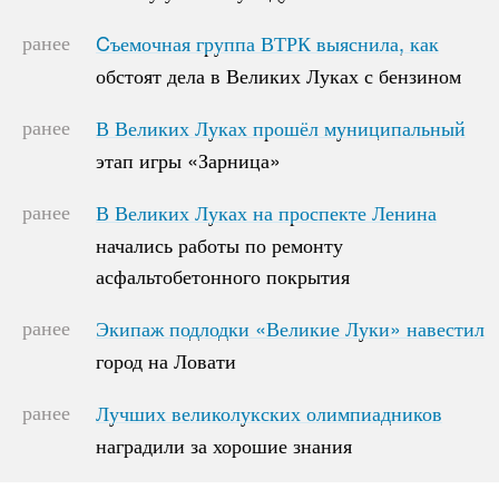
ранее
Cъемочная группа ВТРК выяснила, как
Cъемочная группа ВТРК выяснила, как
обстоят дела в Великих Луках с бензином
обстоят дела в Великих Луках с бензином
ранее
В Великих Луках прошёл муниципальный
В Великих Луках прошёл муниципальный
этап игры «Зарница»
этап игры «Зарница»
ранее
В Великих Луках на проспекте Ленина
В Великих Луках на проспекте Ленина
начались работы по ремонту
начались работы по ремонту
асфальтобетонного покрытия
асфальтобетонного покрытия
ранее
Экипаж подлодки «Великие Луки» навестил
Экипаж подлодки «Великие Луки» навестил
город на Ловати
город на Ловати
ранее
Лучших великолукских олимпиадников
Лучших великолукских олимпиадников
наградили за хорошие знания
наградили за хорошие знания