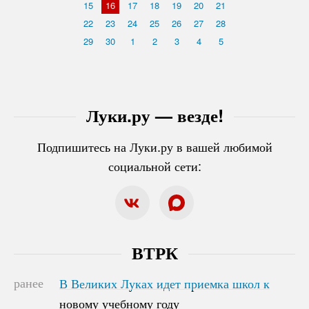
15
16
17
18
19
20
21
22
23
24
25
26
27
28
29
30
1
2
3
4
5
Луки.ру — везде!
Подпишитесь на Луки.ру в вашей любимой
социальной сети:
ВТРК
ранее
В Великих Луках идет приемка школ к
В Великих Луках идет приемка школ к
новому учебному году
новому учебному году