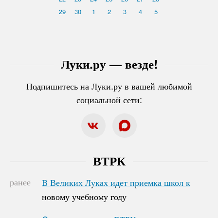
29
30
1
2
3
4
5
Луки.ру — везде!
Подпишитесь на Луки.ру в вашей любимой
социальной сети:
ВТРК
ранее
В Великих Луках идет приемка школ к
В Великих Луках идет приемка школ к
новому учебному году
новому учебному году