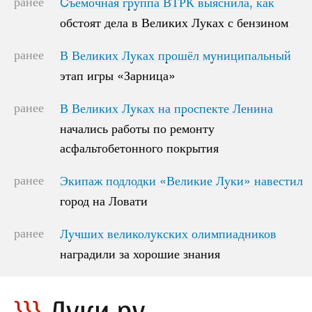
ранее
Cъемочная группа ВТРК выяснила, как
Cъемочная группа ВТРК выяснила, как
обстоят дела в Великих Луках с бензином
обстоят дела в Великих Луках с бензином
ранее
В Великих Луках прошёл муниципальный
В Великих Луках прошёл муниципальный
этап игры «Зарница»
этап игры «Зарница»
ранее
В Великих Луках на проспекте Ленина
В Великих Луках на проспекте Ленина
начались работы по ремонту
начались работы по ремонту
асфальтобетонного покрытия
асфальтобетонного покрытия
ранее
Экипаж подлодки «Великие Луки» навестил
Экипаж подлодки «Великие Луки» навестил
город на Ловати
город на Ловати
ранее
Лучших великолукских олимпиадников
Лучших великолукских олимпиадников
наградили за хорошие знания
наградили за хорошие знания