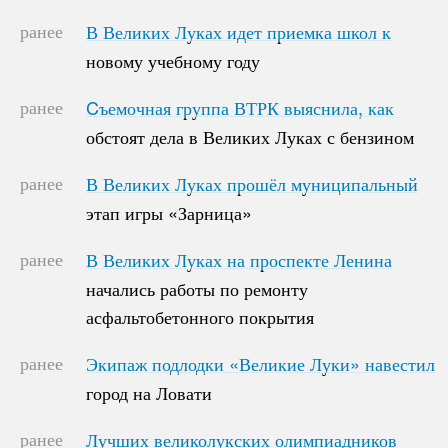
ранее
В Великих Луках идет приемка школ к
В Великих Луках идет приемка школ к
новому учебному году
новому учебному году
ранее
Cъемочная группа ВТРК выяснила, как
Cъемочная группа ВТРК выяснила, как
обстоят дела в Великих Луках с бензином
обстоят дела в Великих Луках с бензином
ранее
В Великих Луках прошёл муниципальный
В Великих Луках прошёл муниципальный
этап игры «Зарница»
этап игры «Зарница»
ранее
В Великих Луках на проспекте Ленина
В Великих Луках на проспекте Ленина
начались работы по ремонту
начались работы по ремонту
асфальтобетонного покрытия
асфальтобетонного покрытия
ранее
Экипаж подлодки «Великие Луки» навестил
Экипаж подлодки «Великие Луки» навестил
город на Ловати
город на Ловати
ранее
Лучших великолукских олимпиадников
Лучших великолукских олимпиадников