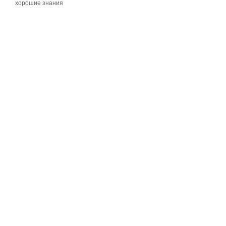
хорошие знания
хорошие знания