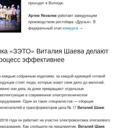
проходит в Вологде.
Артем Яковлев
работает заведующим
производством рестобара «Друзья». В
федеральный этап
конкурса →
ика «ЗЭТО» Виталия Шаева делают
роцесс эффективнее
а каждым собранным изделием, за каждой единицей готовой
родукции стоят люди, которые знают свое дело до мелочей.
менно они день за днем превращают отдельные
омплектующие в современное электротехническое
борудование. Один из таких специалистов — сборщик
ыключателей и трансформаторов цеха № 17
Виталий Шаев
.
 2016 года он работает на участке электромонтажа элегазового
борудования. Как сообщили на предприятии,
Виталий Шаев