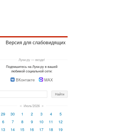
Версия для слабовидящих
Луки.ру — везде!
Подпишитесь на Луки.ру в вашей
любимой социальной сети:
ВКонтакте
MAX
◄
Июль'2026
►
29
30
1
2
3
4
5
6
7
8
9
10
11
12
13
14
15
16
17
18
19