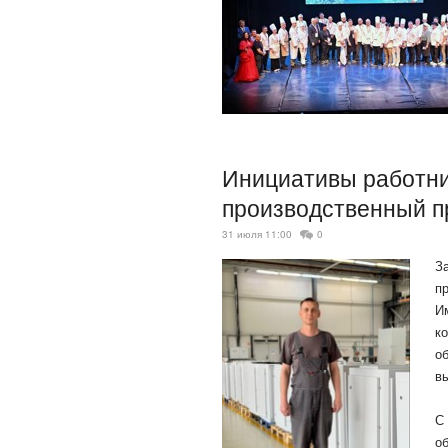
Инициативы работн
производственный п
31 июля 11:00
0
З
п
И
к
о
в
С
о