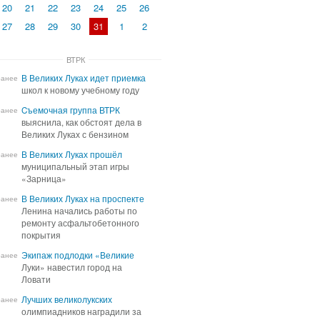
20
21
22
23
24
25
26
27
28
29
30
31
1
2
ВТРК
В Великих Луках идет приемка
В Великих Луках идет приемка
ранее
школ к новому учебному году
школ к новому учебному году
Cъемочная группа ВТРК
Cъемочная группа ВТРК
ранее
выяснила, как обстоят дела в
выяснила, как обстоят дела в
Великих Луках с бензином
Великих Луках с бензином
В Великих Луках прошёл
В Великих Луках прошёл
ранее
муниципальный этап игры
муниципальный этап игры
«Зарница»
«Зарница»
В Великих Луках на проспекте
В Великих Луках на проспекте
ранее
Ленина начались работы по
Ленина начались работы по
ремонту асфальтобетонного
ремонту асфальтобетонного
покрытия
покрытия
Экипаж подлодки «Великие
Экипаж подлодки «Великие
ранее
Луки» навестил город на
Луки» навестил город на
Ловати
Ловати
Лучших великолукских
Лучших великолукских
ранее
олимпиадников наградили за
олимпиадников наградили за