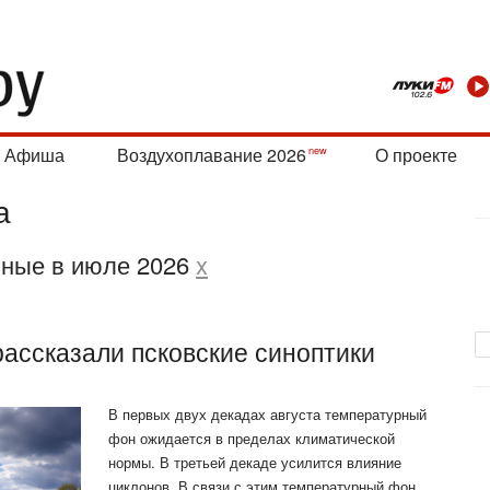
Афиша
Воздухоплавание 2026
О проекте
а
нные в июле 2026
x
 рассказали псковские синоптики
В первых двух декадах августа температурный
фон ожидается в пределах климатической
нормы. В третьей декаде усилится влияние
циклонов. В связи с этим температурный фон