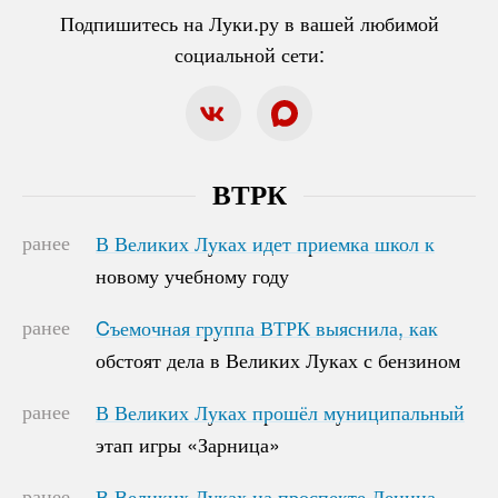
Подпишитесь на Луки.ру в вашей любимой
социальной сети:
ВТРК
ранее
В Великих Луках идет приемка школ к
В Великих Луках идет приемка школ к
новому учебному году
новому учебному году
ранее
Cъемочная группа ВТРК выяснила, как
Cъемочная группа ВТРК выяснила, как
обстоят дела в Великих Луках с бензином
обстоят дела в Великих Луках с бензином
ранее
В Великих Луках прошёл муниципальный
В Великих Луках прошёл муниципальный
этап игры «Зарница»
этап игры «Зарница»
ранее
В Великих Луках на проспекте Ленина
В Великих Луках на проспекте Ленина