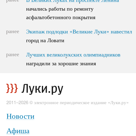
начались работы по ремонту
начались работы по ремонту
асфальтобетонного покрытия
асфальтобетонного покрытия
ранее
Экипаж подлодки «Великие Луки» навестил
Экипаж подлодки «Великие Луки» навестил
город на Ловати
город на Ловати
ранее
Лучших великолукских олимпиадников
Лучших великолукских олимпиадников
наградили за хорошие знания
наградили за хорошие знания
2011–2026 © электронное периодическое издание «Луки.ру»
Новости
Афиша