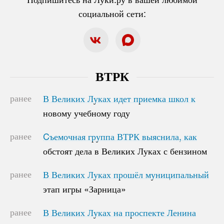
социальной сети:
ВТРК
ранее
В Великих Луках идет приемка школ к
В Великих Луках идет приемка школ к
новому учебному году
новому учебному году
ранее
Cъемочная группа ВТРК выяснила, как
Cъемочная группа ВТРК выяснила, как
обстоят дела в Великих Луках с бензином
обстоят дела в Великих Луках с бензином
ранее
В Великих Луках прошёл муниципальный
В Великих Луках прошёл муниципальный
этап игры «Зарница»
этап игры «Зарница»
ранее
В Великих Луках на проспекте Ленина
В Великих Луках на проспекте Ленина