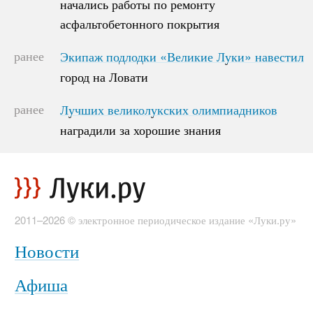
начались работы по ремонту
начались работы по ремонту
асфальтобетонного покрытия
асфальтобетонного покрытия
ранее
Экипаж подлодки «Великие Луки» навестил
Экипаж подлодки «Великие Луки» навестил
город на Ловати
город на Ловати
ранее
Лучших великолукских олимпиадников
Лучших великолукских олимпиадников
наградили за хорошие знания
наградили за хорошие знания
2011–2026 © электронное периодическое издание «Луки.ру»
Новости
Афиша