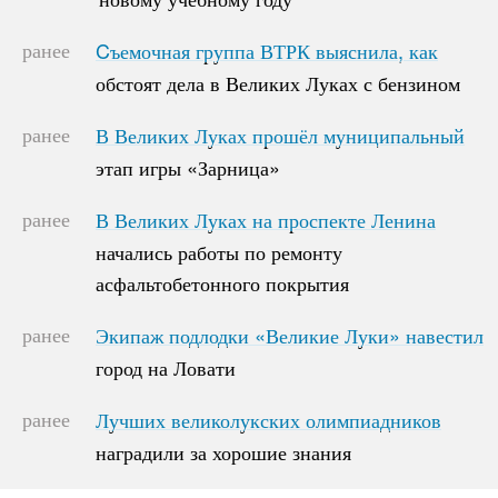
ранее
Cъемочная группа ВТРК выяснила, как
Cъемочная группа ВТРК выяснила, как
обстоят дела в Великих Луках с бензином
обстоят дела в Великих Луках с бензином
ранее
В Великих Луках прошёл муниципальный
В Великих Луках прошёл муниципальный
этап игры «Зарница»
этап игры «Зарница»
ранее
В Великих Луках на проспекте Ленина
В Великих Луках на проспекте Ленина
начались работы по ремонту
начались работы по ремонту
асфальтобетонного покрытия
асфальтобетонного покрытия
ранее
Экипаж подлодки «Великие Луки» навестил
Экипаж подлодки «Великие Луки» навестил
город на Ловати
город на Ловати
ранее
Лучших великолукских олимпиадников
Лучших великолукских олимпиадников
наградили за хорошие знания
наградили за хорошие знания