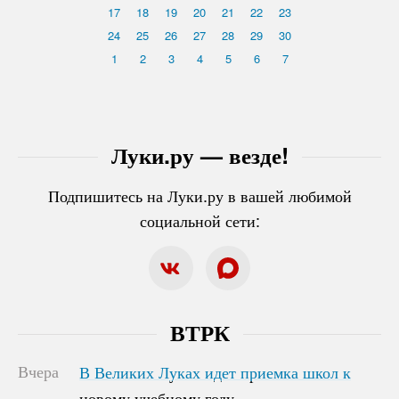
17
18
19
20
21
22
23
24
25
26
27
28
29
30
1
2
3
4
5
6
7
Луки.ру — везде!
Подпишитесь на Луки.ру в вашей любимой
социальной сети:
ВТРК
Вчера
В Великих Луках идет приемка школ к
В Великих Луках идет приемка школ к
новому учебному году
новому учебному году