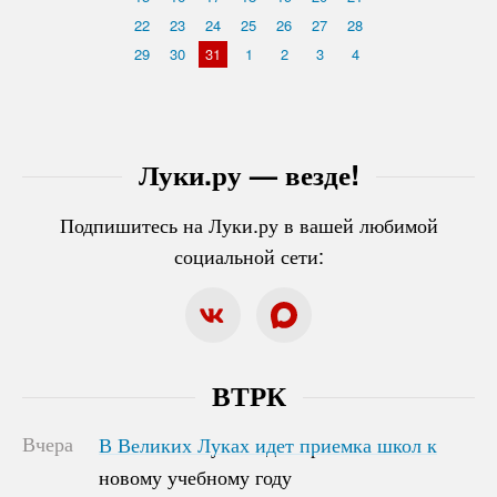
22
23
24
25
26
27
28
29
30
31
1
2
3
4
Луки.ру — везде!
Подпишитесь на Луки.ру в вашей любимой
социальной сети:
ВТРК
Вчера
В Великих Луках идет приемка школ к
В Великих Луках идет приемка школ к
новому учебному году
новому учебному году