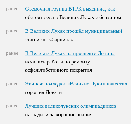
ранее
Cъемочная группа ВТРК выяснила, как
Cъемочная группа ВТРК выяснила, как
обстоят дела в Великих Луках с бензином
обстоят дела в Великих Луках с бензином
ранее
В Великих Луках прошёл муниципальный
В Великих Луках прошёл муниципальный
этап игры «Зарница»
этап игры «Зарница»
ранее
В Великих Луках на проспекте Ленина
В Великих Луках на проспекте Ленина
начались работы по ремонту
начались работы по ремонту
асфальтобетонного покрытия
асфальтобетонного покрытия
ранее
Экипаж подлодки «Великие Луки» навестил
Экипаж подлодки «Великие Луки» навестил
город на Ловати
город на Ловати
ранее
Лучших великолукских олимпиадников
Лучших великолукских олимпиадников
наградили за хорошие знания
наградили за хорошие знания