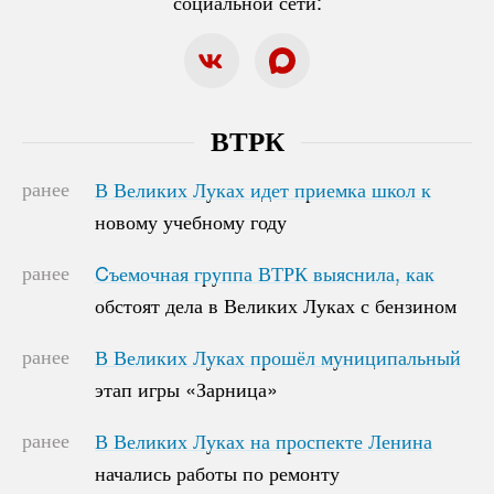
социальной сети:
ВТРК
ранее
В Великих Луках идет приемка школ к
В Великих Луках идет приемка школ к
новому учебному году
новому учебному году
ранее
Cъемочная группа ВТРК выяснила, как
Cъемочная группа ВТРК выяснила, как
обстоят дела в Великих Луках с бензином
обстоят дела в Великих Луках с бензином
ранее
В Великих Луках прошёл муниципальный
В Великих Луках прошёл муниципальный
этап игры «Зарница»
этап игры «Зарница»
ранее
В Великих Луках на проспекте Ленина
В Великих Луках на проспекте Ленина
начались работы по ремонту
начались работы по ремонту