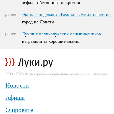
асфальтобетонного покрытия
асфальтобетонного покрытия
ранее
Экипаж подлодки «Великие Луки» навестил
Экипаж подлодки «Великие Луки» навестил
город на Ловати
город на Ловати
ранее
Лучших великолукских олимпиадников
Лучших великолукских олимпиадников
наградили за хорошие знания
наградили за хорошие знания
2011–2026 © электронное периодическое издание «Луки.ру»
Новости
Афиша
О проекте