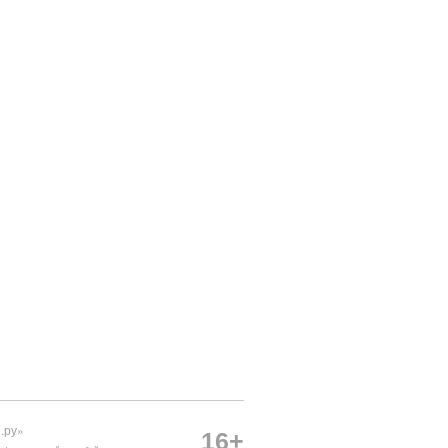
.ру»
16+