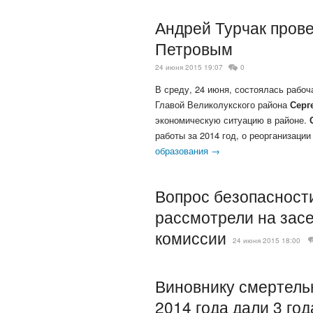
Андрей Турчак прове
Петровым
24 июня 2015 19:07
0
В среду, 24 июня, состоялась рабоч
Главой Великолукского района
Серг
экономическую ситуацию в районе.
работы за 2014 год, о реорганизац
образования →
Вопрос безопасност
рассмотрели на зас
комиссии
24 июня 2015 18:00
Виновнику смертель
2014 года дали 3 год