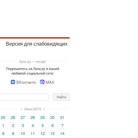
Версия для слабовидящих
Луки.ру — везде!
Подпишитесь на Луки.ру в вашей
любимой социальной сети:
ВКонтакте
MAX
◄
Июнь'2015
►
25
26
27
28
29
30
31
1
2
3
4
5
6
7
8
9
10
11
12
13
14