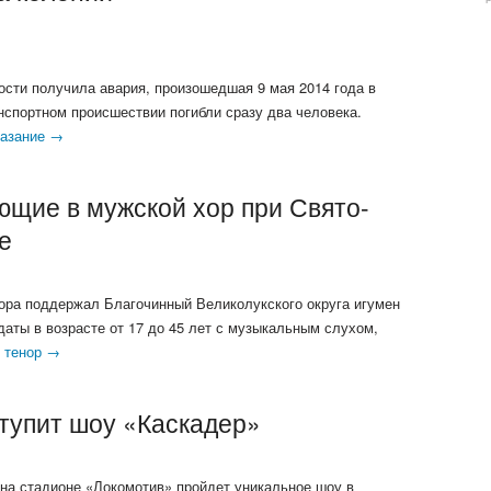
сти получила авария, произошедшая 9 мая 2014 года в
нспортном происшествии погибли сразу два человека.
казание →
щие в мужской хор при Свято-
е
ора поддержал Благочинный Великолукского округа игумен
аты в возрасте от 17 до 45 лет с музыкальным слухом,
о
тенор →
ступит шоу «Каскадер»
, на стадионе «Локомотив» пройдет уникальное шоу в