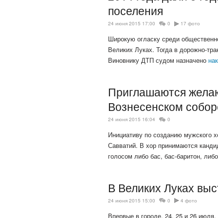
поселения
24 июня 2015 17:00
0
17 фото
Широкую огласку среди общественно
Великих Луках. Тогда в дорожно-тра
Виновнику ДТП судом назначено
на
Приглашаются желаю
Вознесенском собор
24 июня 2015 16:04
0
Инициативу по созданию мужского х
Савватий. В хор принимаются кандид
голосом либо бас, бас-баритон, либ
В Великих Луках вы
24 июня 2015 15:00
0
4 фото
Впервые в городе, 24, 25 и 26 июля