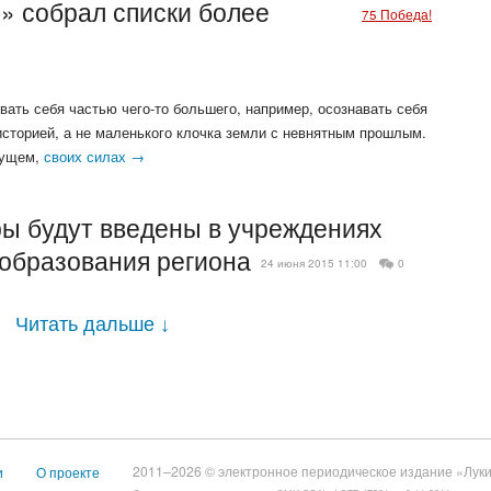
» собрал списки более
75 Победа!
ать себя частью чего-то большего, например, осознавать себя
историей, а не маленького клочка земли с невнятным прошлым.
удущем,
своих силах →
ы будут введены в учреждениях
образования региона
24 июня 2015 11:00
0
Читать дальше
↓
2011–2026 © электронное периодическое издание «Луки
и
О проекте