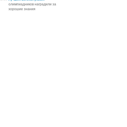
олимпиадников наградили за
олимпиадников наградили за
хорошие знания
хорошие знания