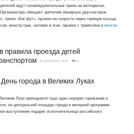
Зрителей ждут головокружительные трюки на мотоциклах,
. Организаторы обещают зрителям обширную двухчасовую
, трюки «Биг-фут», прыжки на скорости через горящие кольца,
усов, монстр-трак, человек в огне, прыжки с трамплина и
многое
в правила проезда детей
ранспортом
24 июня 2015 14:01
0
 День города в Великих Луках
Великие Луки преподнесет еще один сюрприз горожанам и
июля, на центральной площади города в вечерней программе
ое выступление подарит исполнительница российского