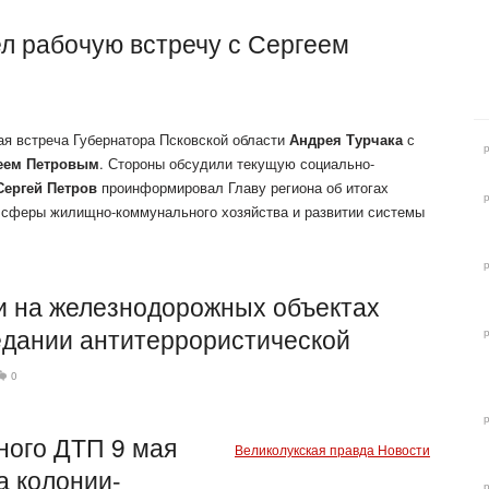
л рабочую встречу с Сергеем
ая встреча Губернатора Псковской области
Андрея Турчака
с
еем Петровым
. Стороны обсудили текущую социально-
Сергей Петров
проинформировал Главу региона об итогах
ии сферы жилищно-коммунального хозяйства и развитии системы
и на железнодорожных объектах
едании антитеррористической
0
ного ДТП 9 мая
Великолукская правда Новости
а колонии-