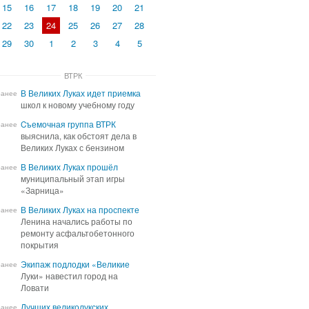
15
16
17
18
19
20
21
22
23
24
25
26
27
28
29
30
1
2
3
4
5
ВТРК
В Великих Луках идет приемка
В Великих Луках идет приемка
ранее
школ к новому учебному году
школ к новому учебному году
Cъемочная группа ВТРК
Cъемочная группа ВТРК
ранее
выяснила, как обстоят дела в
выяснила, как обстоят дела в
Великих Луках с бензином
Великих Луках с бензином
В Великих Луках прошёл
В Великих Луках прошёл
ранее
муниципальный этап игры
муниципальный этап игры
«Зарница»
«Зарница»
В Великих Луках на проспекте
В Великих Луках на проспекте
ранее
Ленина начались работы по
Ленина начались работы по
ремонту асфальтобетонного
ремонту асфальтобетонного
покрытия
покрытия
Экипаж подлодки «Великие
Экипаж подлодки «Великие
ранее
Луки» навестил город на
Луки» навестил город на
Ловати
Ловати
Лучших великолукских
Лучших великолукских
ранее