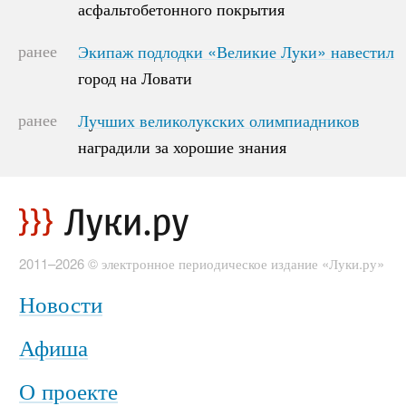
асфальтобетонного покрытия
асфальтобетонного покрытия
ранее
Экипаж подлодки «Великие Луки» навестил
Экипаж подлодки «Великие Луки» навестил
город на Ловати
город на Ловати
ранее
Лучших великолукских олимпиадников
Лучших великолукских олимпиадников
наградили за хорошие знания
наградили за хорошие знания
2011–2026 © электронное периодическое издание «Луки.ру»
Новости
Афиша
О проекте