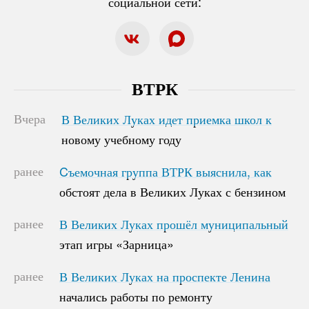
социальной сети:
ВТРК
Вчера
В Великих Луках идет приемка школ к
В Великих Луках идет приемка школ к
новому учебному году
новому учебному году
ранее
Cъемочная группа ВТРК выяснила, как
Cъемочная группа ВТРК выяснила, как
обстоят дела в Великих Луках с бензином
обстоят дела в Великих Луках с бензином
ранее
В Великих Луках прошёл муниципальный
В Великих Луках прошёл муниципальный
этап игры «Зарница»
этап игры «Зарница»
ранее
В Великих Луках на проспекте Ленина
В Великих Луках на проспекте Ленина
начались работы по ремонту
начались работы по ремонту