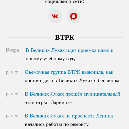
социальной сети:
ВТРК
Вчера
В Великих Луках идет приемка школ к
В Великих Луках идет приемка школ к
новому учебному году
новому учебному году
ранее
Cъемочная группа ВТРК выяснила, как
Cъемочная группа ВТРК выяснила, как
обстоят дела в Великих Луках с бензином
обстоят дела в Великих Луках с бензином
ранее
В Великих Луках прошёл муниципальный
В Великих Луках прошёл муниципальный
этап игры «Зарница»
этап игры «Зарница»
ранее
В Великих Луках на проспекте Ленина
В Великих Луках на проспекте Ленина
начались работы по ремонту
начались работы по ремонту