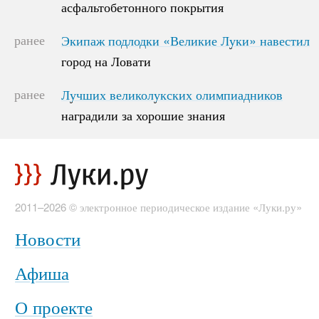
асфальтобетонного покрытия
асфальтобетонного покрытия
ранее
Экипаж подлодки «Великие Луки» навестил
Экипаж подлодки «Великие Луки» навестил
город на Ловати
город на Ловати
ранее
Лучших великолукских олимпиадников
Лучших великолукских олимпиадников
наградили за хорошие знания
наградили за хорошие знания
2011–2026 © электронное периодическое издание «Луки.ру»
Новости
Афиша
О проекте