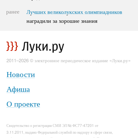
ранее
Лучших великолукских олимпиадников
Лучших великолукских олимпиадников
наградили за хорошие знания
наградили за хорошие знания
2011–2026 © электронное периодическое издание «Луки.ру»
Новости
Афиша
О проекте
Свидетельство о регистрации СМИ ЭЛ № ФС77-47201 от
3.11.2011, выдано Федеральной службой по надзору в сфере связи,