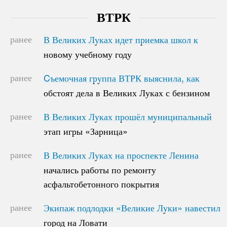
ВТРК
ранее
В Великих Луках идет приемка школ к
В Великих Луках идет приемка школ к
новому учебному году
новому учебному году
ранее
Cъемочная группа ВТРК выяснила, как
Cъемочная группа ВТРК выяснила, как
обстоят дела в Великих Луках с бензином
обстоят дела в Великих Луках с бензином
ранее
В Великих Луках прошёл муниципальный
В Великих Луках прошёл муниципальный
этап игры «Зарница»
этап игры «Зарница»
ранее
В Великих Луках на проспекте Ленина
В Великих Луках на проспекте Ленина
начались работы по ремонту
начались работы по ремонту
асфальтобетонного покрытия
асфальтобетонного покрытия
ранее
Экипаж подлодки «Великие Луки» навестил
Экипаж подлодки «Великие Луки» навестил
город на Ловати
город на Ловати