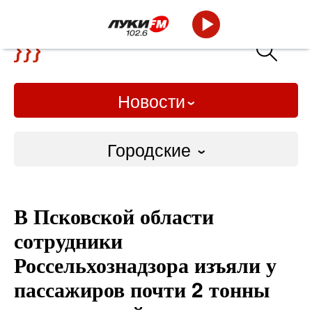
Новости
Городские
Городские
В Псковской области
Слово Дело
сотрудники
Народные
Россельхознадзора изъяли у
пассажиров почти 2 тонны
ВТРК