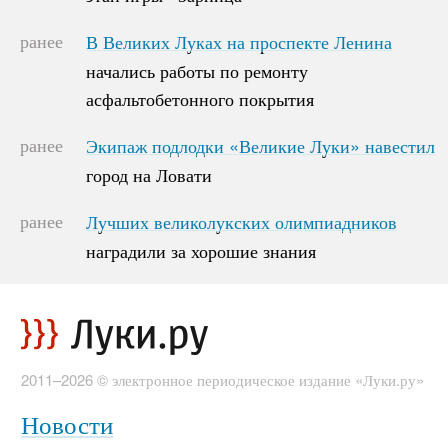
ранее
В Великих Луках на проспекте Ленина
В Великих Луках на проспекте Ленина
начались работы по ремонту
начались работы по ремонту
асфальтобетонного покрытия
асфальтобетонного покрытия
ранее
Экипаж подлодки «Великие Луки» навестил
Экипаж подлодки «Великие Луки» навестил
город на Ловати
город на Ловати
ранее
Лучших великолукских олимпиадников
Лучших великолукских олимпиадников
наградили за хорошие знания
наградили за хорошие знания
2011–2026 © электронное периодическое издание «Луки.ру»
Новости