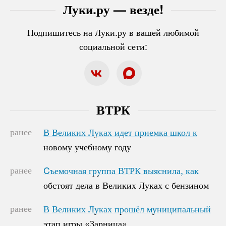
Луки.ру — везде!
Подпишитесь на Луки.ру в вашей любимой
социальной сети:
ВТРК
ранее
В Великих Луках идет приемка школ к
В Великих Луках идет приемка школ к
новому учебному году
новому учебному году
ранее
Cъемочная группа ВТРК выяснила, как
Cъемочная группа ВТРК выяснила, как
обстоят дела в Великих Луках с бензином
обстоят дела в Великих Луках с бензином
ранее
В Великих Луках прошёл муниципальный
В Великих Луках прошёл муниципальный
этап игры «Зарница»
этап игры «Зарница»