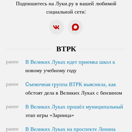
Подпишитесь на Луки.ру в вашей любимой
социальной сети:
ВТРК
ранее
В Великих Луках идет приемка школ к
В Великих Луках идет приемка школ к
новому учебному году
новому учебному году
ранее
Cъемочная группа ВТРК выяснила, как
Cъемочная группа ВТРК выяснила, как
обстоят дела в Великих Луках с бензином
обстоят дела в Великих Луках с бензином
ранее
В Великих Луках прошёл муниципальный
В Великих Луках прошёл муниципальный
этап игры «Зарница»
этап игры «Зарница»
ранее
В Великих Луках на проспекте Ленина
В Великих Луках на проспекте Ленина