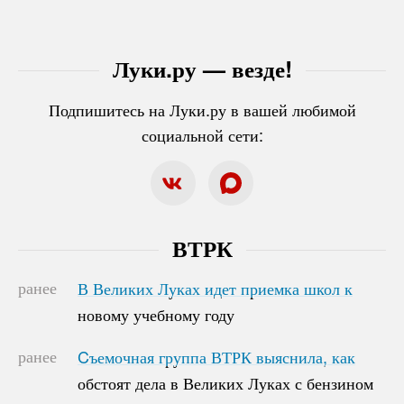
Луки.ру — везде!
Подпишитесь на Луки.ру в вашей любимой
социальной сети:
ВТРК
ранее
В Великих Луках идет приемка школ к
В Великих Луках идет приемка школ к
новому учебному году
новому учебному году
ранее
Cъемочная группа ВТРК выяснила, как
Cъемочная группа ВТРК выяснила, как
обстоят дела в Великих Луках с бензином
обстоят дела в Великих Луках с бензином