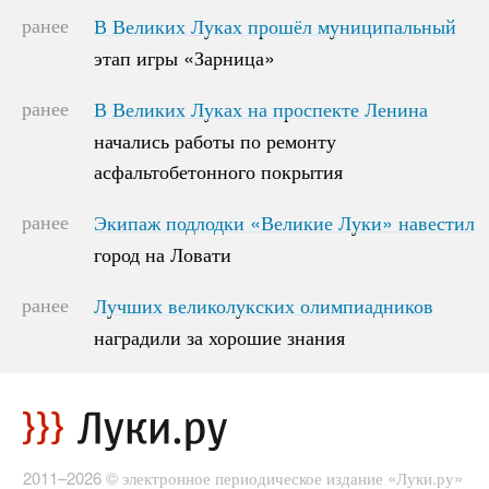
ранее
В Великих Луках прошёл муниципальный
В Великих Луках прошёл муниципальный
этап игры «Зарница»
этап игры «Зарница»
ранее
В Великих Луках на проспекте Ленина
В Великих Луках на проспекте Ленина
начались работы по ремонту
начались работы по ремонту
асфальтобетонного покрытия
асфальтобетонного покрытия
ранее
Экипаж подлодки «Великие Луки» навестил
Экипаж подлодки «Великие Луки» навестил
город на Ловати
город на Ловати
ранее
Лучших великолукских олимпиадников
Лучших великолукских олимпиадников
наградили за хорошие знания
наградили за хорошие знания
2011–2026 © электронное периодическое издание «Луки.ру»