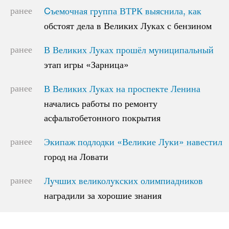
ранее
Cъемочная группа ВТРК выяснила, как
Cъемочная группа ВТРК выяснила, как
обстоят дела в Великих Луках с бензином
обстоят дела в Великих Луках с бензином
ранее
В Великих Луках прошёл муниципальный
В Великих Луках прошёл муниципальный
этап игры «Зарница»
этап игры «Зарница»
ранее
В Великих Луках на проспекте Ленина
В Великих Луках на проспекте Ленина
начались работы по ремонту
начались работы по ремонту
асфальтобетонного покрытия
асфальтобетонного покрытия
ранее
Экипаж подлодки «Великие Луки» навестил
Экипаж подлодки «Великие Луки» навестил
город на Ловати
город на Ловати
ранее
Лучших великолукских олимпиадников
Лучших великолукских олимпиадников
наградили за хорошие знания
наградили за хорошие знания