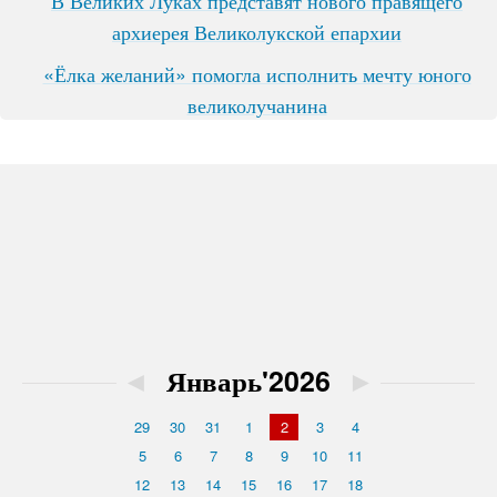
В Великих Луках представят нового правящего
архиерея Великолукской епархии
«Ёлка желаний» помогла исполнить мечту юного
великолучанина
◄
Январь'2026
►
29
30
31
1
2
3
4
5
6
7
8
9
10
11
12
13
14
15
16
17
18