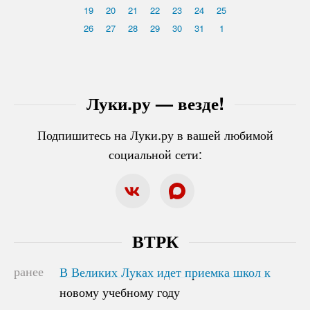
19
20
21
22
23
24
25
26
27
28
29
30
31
1
Луки.ру — везде!
Подпишитесь на Луки.ру в вашей любимой
социальной сети:
ВТРК
ранее
В Великих Луках идет приемка школ к
В Великих Луках идет приемка школ к
новому учебному году
новому учебному году