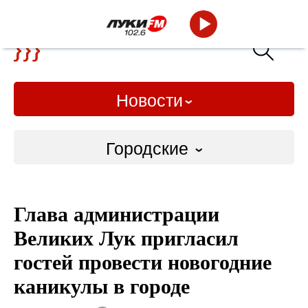
Новости
Городские
Городские
Глава администрации
Слово Дело
Великих Лук пригласил
Народные
гостей провести новогодние
каникулы в городе
ВТРК