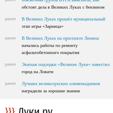
обстоят дела в Великих Луках с бензином
обстоят дела в Великих Луках с бензином
ранее
В Великих Луках прошёл муниципальный
В Великих Луках прошёл муниципальный
этап игры «Зарница»
этап игры «Зарница»
ранее
В Великих Луках на проспекте Ленина
В Великих Луках на проспекте Ленина
начались работы по ремонту
начались работы по ремонту
асфальтобетонного покрытия
асфальтобетонного покрытия
ранее
Экипаж подлодки «Великие Луки» навестил
Экипаж подлодки «Великие Луки» навестил
город на Ловати
город на Ловати
ранее
Лучших великолукских олимпиадников
Лучших великолукских олимпиадников
наградили за хорошие знания
наградили за хорошие знания