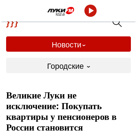
Новости
Городские
Городские
Великие Луки не
Слово Дело
исключение: Покупать
Народные
квартиры у пенсионеров в
России становится
ВТРК