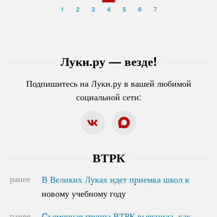
1
2
3
4
5
6
7
Луки.ру — везде!
Подпишитесь на Луки.ру в вашей любимой
социальной сети:
ВТРК
ранее
В Великих Луках идет приемка школ к
В Великих Луках идет приемка школ к
новому учебному году
новому учебному году
ранее
Cъемочная группа ВТРК выяснила, как
Cъемочная группа ВТРК выяснила, как